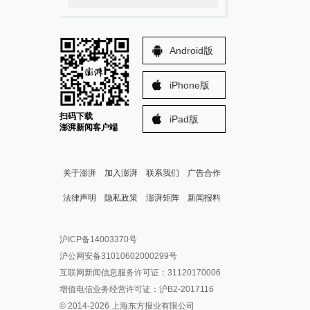
Android版
iPhone版
扫码下载
iPad版
澎湃新闻客户端
关于澎湃
加入澎湃
联系我们
广告合作
法律声明
隐私政策
澎湃矩阵
新闻报料
报料热线: 021-962866
澎湃新闻微博
沪ICP备14003370号
报料邮箱: news@thepaper.cn
澎湃新闻公众号
沪公网安备31010602000299号
澎湃新闻抖音号
互联网新闻信息服务许可证：31120170006
派生万物开放平台
增值电信业务经营许可证：沪B2-2017116
© 2014-
2026
上海东方报业有限公司
IP SHANGHAI