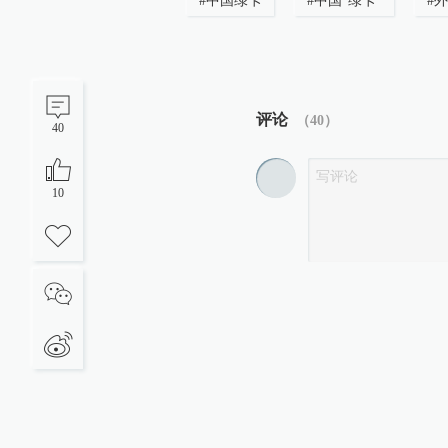
#
中国绿卡
#
中国“绿卡”
#
外
评论
（
40
）
40
10