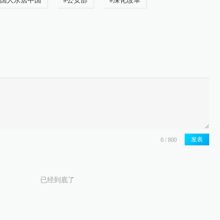
国人永居中国
#
公安部
#
深化改革
发表
已经到底了