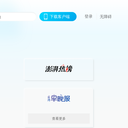
登录
下载客户端
无障碍
查看更多