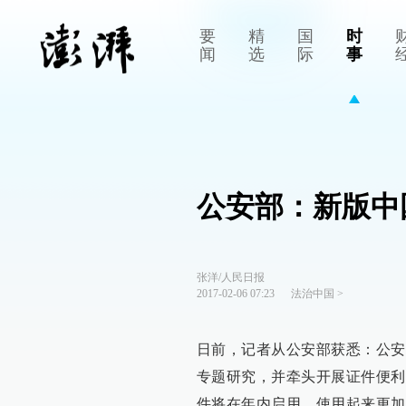
要
精
国
时
闻
选
际
事
公安部：新版中
张洋/人民日报
2017-02-06 07:23
法治中国
>
日前，记者从公安部获悉：公安
专题研究，并牵头开展证件便利
件将在年内启用，使用起来更加