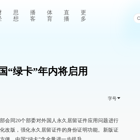
财
思
播
体
直
更
经
想
客
育
播
多
国“绿卡”年内将启用
字号
部会同20个部委对外国人永久居留证件应用问题进行
化改版，强化永久居留证件的身份证明功能。新版证
方便，中国“绿卡”含金量进一步提升。