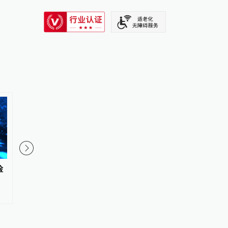
SIXTH TONE
检
司法部：立足职责扎实推进深化
保障生态环境法典实施
扫黑除恶专项斗争
发布首个配套司法解释