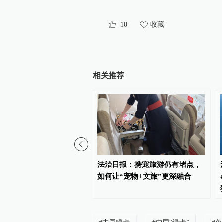
10
收藏
相关推荐
态环境法典实施，最高法
法治日报：携宠旅游仍有堵点，
个配套司法解释
如何让“宠物+文旅”更深融合