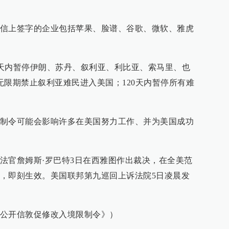
信上签字的企业包括苹果、脸谱、谷歌、微软、雅虎
90天内暂停伊朗、苏丹、叙利亚、利比亚、索马里、也
无限期禁止叙利亚难民进入美国；120天内暂停所有难
制令可能会影响许多在美国努力工作、并为美国成功
法官詹姆斯·罗巴特3日在西雅图作出裁决，在全美范
，即刻生效。美国联邦第九巡回上诉法院5日凌晨发
公开信敦促修改入境限制令》）