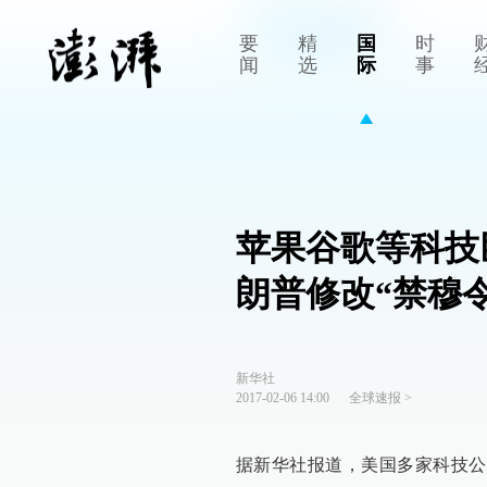
要
精
国
时
闻
选
际
事
苹果谷歌等科技
朗普修改“禁穆令
新华社
2017-02-06 14:00
全球速报
>
据新华社报道，美国多家科技公