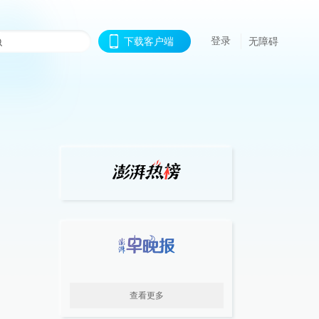
登录
下载客户端
无障碍
查看更多