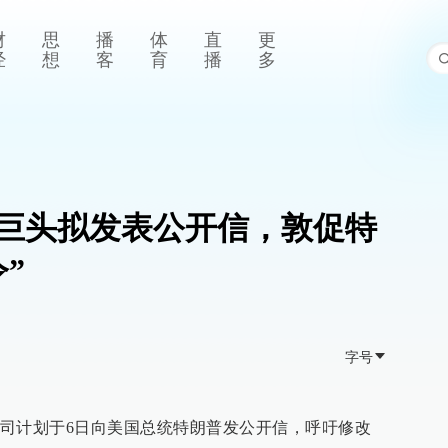
财
思
播
体
直
更
经
想
客
育
播
多
巨头拟发表公开信，敦促特
”
字号
司计划于6日向美国总统特朗普发公开信，呼吁修改