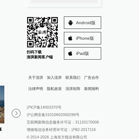
Android版
iPhone版
扫码下载
iPad版
澎湃新闻客户端
关于澎湃
加入澎湃
联系我们
广告合作
法律声明
隐私政策
澎湃矩阵
新闻报料
报料热线: 021-962866
澎湃新闻微博
沪ICP备14003370号
报料邮箱: news@thepaper.cn
澎湃新闻公众号
沪公网安备31010602000299号
澎湃新闻抖音号
互联网新闻信息服务许可证：31120170006
派生万物开放平台
事
美国宣布对古巴实施新一轮制裁
黎巴嫩与以色列第七轮
增值电信业务经营许可证：沪B2-2017116
© 2014-
2026
上海东方报业有限公司
IP SHANGHAI