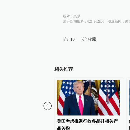
校对：
栾梦
澎湃新闻报料：021-962866
澎湃新闻，未
10
收藏
相关推荐
与以色列第七轮会谈结束
美国考虑推迟征收多晶硅相关产
品关税