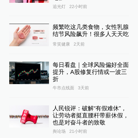
追光灯
22小时前
频繁吃这几类食物，女性乳腺
结节风险飙升！很多人天天吃
常笑健康
2天前
每日看盘｜全球风险偏好全面
提升，A股修复行情或一波三
折
牛市点线面
3天前
人民锐评：破解“有假难休”，
让劳动者挺直腰杆带薪休假，
也是对奋斗者的致敬
舆论场
21小时前