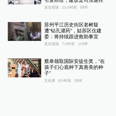
引发癌症，建议走司法途径
直击现场
21小时前
59
评
苏州平江历史街区老树疑
遭“钻孔灌药”，姑苏区住建
委：将持续跟进救助事宜
直击现场
7小时前
119
评
蔡皋领取国际安徒生奖，“在
孩子们心底种下真善美的种
子”
文化课
8小时前
59
评