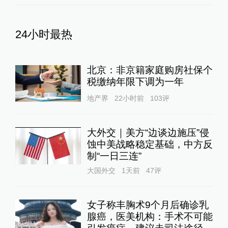
24小时最热
北京：非京籍家庭购房社保个
税缴纳年限下调为一年
地产界
22小时前
103
评
大外交｜美方“边谈边施压”侵
蚀中美战略稳定基础，中方反
制“一日三连”
大国外交
1天前
47
评
女子称丰胸术9个月后确诊乳
腺癌，医美机构：手术不可能