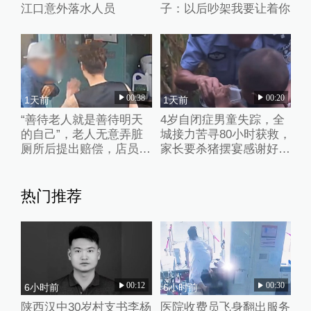
江口意外落水人员
子：以后吵架我要让着你
00:38
00:20
1天前
1天前
“善待老人就是善待明天
4岁自闭症男童失踪，全
的自己”，老人无意弄脏
城接力苦寻80小时获救，
厕所后提出赔偿，店员婉
家长要杀猪摆宴感谢好心
拒并默默打扫干净
人
热门推荐
00:12
00:30
6小时前
6小时前
陕西汉中30岁村支书李杨
医院收费员飞身翻出服务