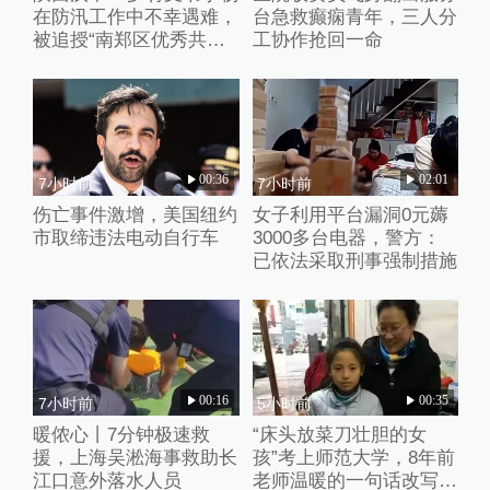
在防汛工作中不幸遇难，
台急救癫痫青年，三人分
被追授“南郑区优秀共产
工协作抢回一命
党员”称号
00:36
02:01
7小时前
7小时前
伤亡事件激增，美国纽约
女子利用平台漏洞0元薅
市取缔违法电动自行车
3000多台电器，警方：
已依法采取刑事强制措施
00:16
00:35
7小时前
5小时前
暖侬心丨7分钟极速救
“床头放菜刀壮胆的女
援，上海吴淞海事救助长
孩”考上师范大学，8年前
江口意外落水人员
老师温暖的一句话改写了