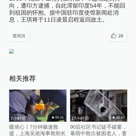
向，遭印方逮捕，自此滞留印度54年，不能回
到祖国的怀抱。据中国驻印度使馆新闻处消
息，王琪将于11日凌晨启程返回故土。
暖闻湃
28
相关推荐
00:16
00:15
7小时前
17小时前
暖侬心丨7分钟极速救
90后社区书记徒手破窗，
援，上海吴淞海事救助长
暴雨中救出被困老人，妻