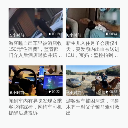
她的人生
00:19
00:44
5小时前
6小时前
游客睡自己车里被酒店收
新生儿入住月子会所仅4
150元“住宿费”，监管部
天，突发颅内出血被送进
门介入后酒店退款并赔偿
ICU，宝妈：监控拍到护
1000元
理人员扇婴儿耳光
00:22
00:38
6小时前
7小时前
闻到车内有异味发现女乘
游客驾车被困河道，乌鲁
客脱鞋踩椅，网约车司机
木齐一对父子骑马牵引救
提醒后遭投诉
出