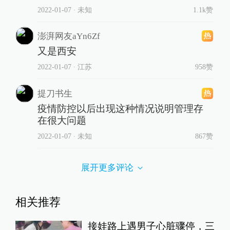
2022-01-07
∙ 未知
1.1k赞
澎湃网友aYn6Zf
又是西安
2022-01-07
∙ 江苏
958赞
提刀书生
疫情防控以后出现这种情况说明管理存
在很大问题
2022-01-07
∙ 未知
867赞
展开更多评论
相关推荐
接娃路上遇男子心脏骤停，三