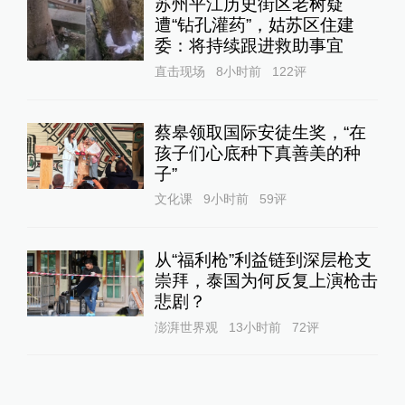
苏州平江历史街区老树疑
遭“钻孔灌药”，姑苏区住建
委：将持续跟进救助事宜
直击现场
8小时前
122
评
蔡皋领取国际安徒生奖，“在
孩子们心底种下真善美的种
子”
文化课
9小时前
59
评
从“福利枪”利益链到深层枪支
崇拜，泰国为何反复上演枪击
悲剧？
澎湃世界观
13小时前
72
评