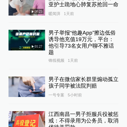
亚护士跪地心肺复苏抢回一命
00:25
暖闻湃
1天前
男子举报“他趣App”擦边低俗
诱导他充值19万元，平台：
他引导73名女用户聊不雅话
01:27
题
锋线视频
1天前
男子在微信家长群里煽动孤立
孩子同学被法院判赔
一号专案
5小时前
江西南昌一男子拒服兵役被惩
戒：不得录用为公务员，取消