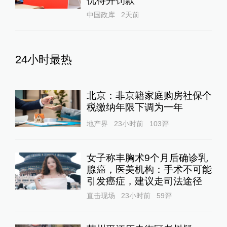
优待并罚款
中国政库
2天前
24小时最热
北京：非京籍家庭购房社保个
税缴纳年限下调为一年
地产界
23小时前
103
评
女子称丰胸术9个月后确诊乳
腺癌，医美机构：手术不可能
引发癌症，建议走司法途径
直击现场
23小时前
59
评