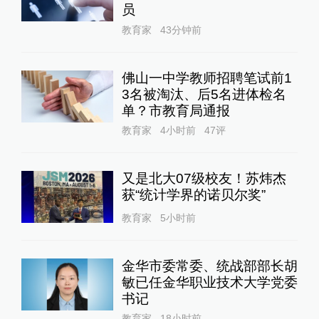
员
教育家
43分钟前
佛山一中学教师招聘笔试前1
3名被淘汰、后5名进体检名
单？市教育局通报
教育家
4小时前
47
评
又是北大07级校友！苏炜杰
获“统计学界的诺贝尔奖”
教育家
5小时前
金华市委常委、统战部部长胡
敏已任金华职业技术大学党委
书记
教育家
18小时前