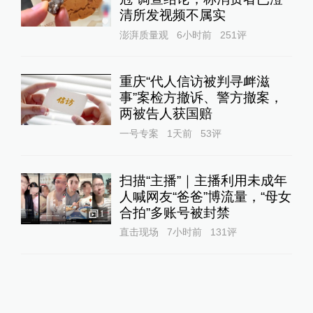
清所发视频不属实
澎湃质量观
6小时前
251
评
重庆“代人信访被判寻衅滋
事”案检方撤诉、警方撤案，
两被告人获国赔
一号专案
1天前
53
评
扫描“主播”｜主播利用未成年
人喊网友“爸爸”博流量，“母女
合拍”多账号被封禁
1
直击现场
7小时前
131
评