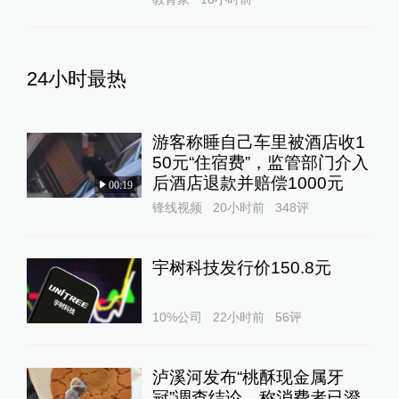
24小时最热
游客称睡自己车里被酒店收1
50元“住宿费”，监管部门介入
后酒店退款并赔偿1000元
00:19
锋线视频
20小时前
348
评
宇树科技发行价150.8元
10%公司
22小时前
56
评
泸溪河发布“桃酥现金属牙
冠”调查结论，称消费者已澄