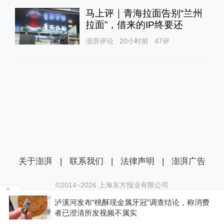
马上评｜青海拉面告别“兰州
拉面”，借来的IP终要还
澎湃评论
20小时前
47
评
关于澎湃
|
联系我们
|
法律声明
|
澎湃广告
©2014~
2026
上海东方报业有限公司
沪ICP证：沪B2-20170116 | 沪ICP备14003370号
博流
泸溪河发布“桃酥现金属牙冠”调查结论，称消费
互联网新闻信息服务许可证：31120170006
者已澄清所发视频不属实
沪公网安备 31010602000299号