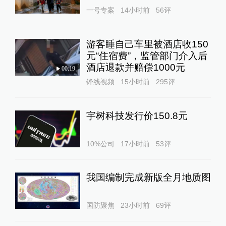
一号专案
14小时前
56
评
游客睡自己车里被酒店收150
元“住宿费”，监管部门介入后
酒店退款并赔偿1000元
00:19
锋线视频
15小时前
295
评
宇树科技发行价150.8元
10%公司
17小时前
53
评
我国编制完成新版全月地质图
国防聚焦
23小时前
69
评