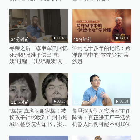
到“现实嫌犯”
11:18
14:05
34分钟前
49分钟前
寻亲之后｜③申军良回忆
尘封七十多年的记忆：跨
死刑犯张维平供出“梅
洋家书中的“敦煌少女”常
姨”过程，以及“梅姨”两张
沙娜
模拟画像来历
00:35
00:58
11小时前
11分钟前
“梅姨”真名为谢家梅！被
复旦深度学习实验室主任
拐孩子钟彬收到广州市增
陈涛：真正进工厂干活的
城区检察院告知书，案件
机器人比例可能不到10%
进入审查起诉环节