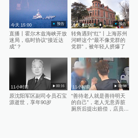
预告
预告
今天 15:00
今天 11:00
直播丨霍尔木兹海峡开放
转角遇到“红”丨上海苏州
迷局，临时协议“接近达
河畔这个“最不像党群的
成”？
党群”，被年轻人挤爆了
00:16
00:38
11小时前
11小时前
原沈阳军区副司令员石宝
“善待老人就是善待明天
源逝世，享年90岁
的自己”，老人无意弄脏
厕所后提出赔偿，店员婉
拒并默默打扫干净