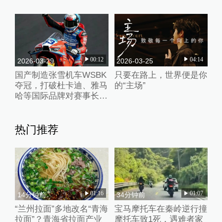
00:12
04:14
2026-03-29
2026-03-25
国产制造张雪机车WSBK
只要在路上，世界便是你
夺冠，打破杜卡迪、雅马
的“主场”
哈等国际品牌对赛事长期
垄断
热门推荐
01:16
01:07
14分钟前
34分钟前
“兰州拉面”多地改名“青海
宝马摩托车在秦岭逆行撞
拉面”？青海省拉面产业
摩托车致1死，遇难者家