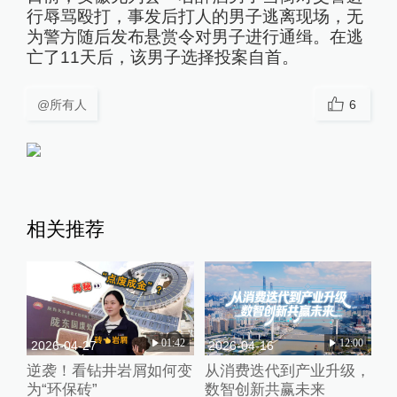
行辱骂殴打，事发后打人的男子逃离现场，无
为警方随后发布悬赏令对男子进行通缉。在逃
亡了11天后，该男子选择投案自首。
@所有人
6
相关推荐
01:42
12:00
2026-04-27
2026-04-16
逆袭！看钻井岩屑如何变
从消费迭代到产业升级，
为“环保砖”
数智创新共赢未来