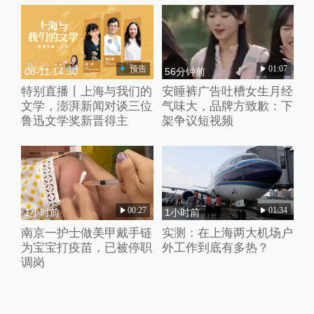
预告
01:07
08-11 14:30
56分钟前
特别直播丨上海与我们的
安睡裤广告吐槽女生月经
文学，澎湃新闻对谈三位
气味大，品牌方致歉：下
鲁迅文学奖新晋得主
架争议短视频
00:27
01:34
1小时前
1小时前
南京一护士做美甲戴手链
实测：在上海两大机场户
为宝宝打疫苗，已被停职
外工作到底有多热？
调岗