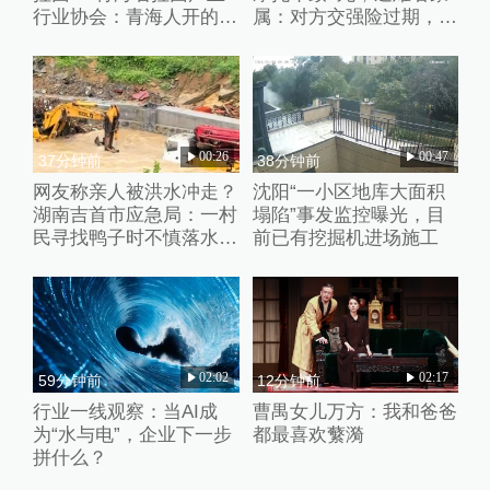
行业协会：青海人开的店
属：对方交强险过期，未
自愿报名，不用交钱
获肇事者赔偿
00:26
00:47
37分钟前
38分钟前
网友称亲人被洪水冲走？
沈阳“一小区地库大面积
湖南吉首市应急局：一村
塌陷”事发监控曝光，目
民寻找鸭子时不慎落水，
前已有挖掘机进场施工
正搜寻
02:02
02:17
59分钟前
12分钟前
行业一线观察：当AI成
曹禺女儿万方：我和爸爸
为“水与电”，企业下一步
都最喜欢蘩漪
拼什么？