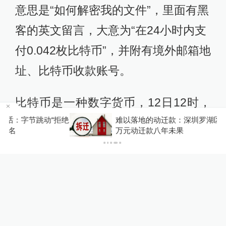
意思是“如何解密我的文件”，里面有黑
客的英文留言，大意为“在24小时内支
付0.042枚比特币”，并附有境外邮箱地
址、比特币收款账号。
比特币是一种数字货币，12日12时，
拒绝
难以落地的动迁款：深圳罗湖区两村民追讨两千
国外市场上一枚比特币的价格为4.26
万元动迁款八年未果
万美元。目前，涉事超市已寻求第三
方技术支持恢复数据库，警方已介入
调查。