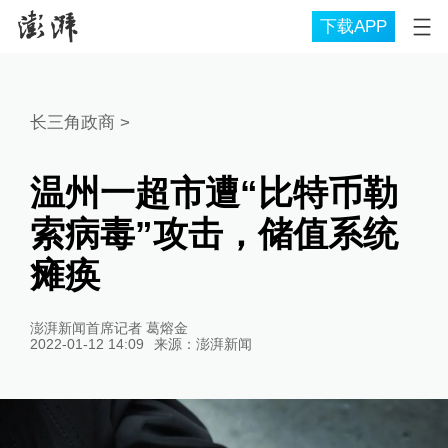
下载APP
长三角政商
>
温州一超市遭“比特币勒
索病毒”攻击，储值系统
瘫痪
澎湃新闻首席记者 葛熔金
2022-01-12 14:09
来源：
澎湃新闻