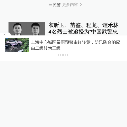
更多内容
民警
衣昕玉、苗鉴、程龙、谯禾林
4名烈士被追授为“中国武警忠
诚卫士”
上海中心城区暴雨预警由红转黄，防汛防台响应
受台
中国政库
23小时前
由二级转为三级
开行
更多内容
武警
徐州一男子翻越路中间的护栏
被卡住，消防用液压钳扩撑栏
杆助其脱困
00:10
锋线视频
3天前
12
评
群众举报停车场有“怪声”，湖
北黄冈民警当场查获四名吸