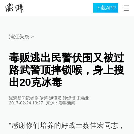
下载APP
浦江头条
>
毒贩逃出民警伏围又被过
路武警顶摔锁喉，身上搜
出20克冰毒
澎湃新闻记者 陈伊萍 通讯员 沙煜博 宋淼龙
2017-02-24 13:27
来源：
澎湃新闻
“感谢你们培养的好战士蔡佳宏同志，