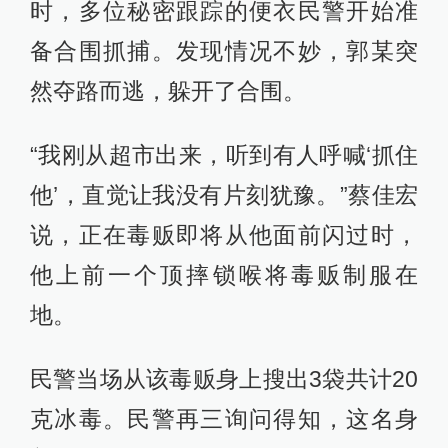
时，多位秘密跟踪的便衣民警开始准
备合围抓捕。发现情况不妙，郭某突
然夺路而逃，躲开了合围。
“我刚从超市出来，听到有人呼喊‘抓住
他’，直觉让我没有片刻犹豫。”蔡佳宏
说，正在毒贩即将从他面前闪过时，
他上前一个顶摔锁喉将毒贩制服在
地。
民警当场从该毒贩身上搜出3袋共计20
克冰毒。民警再三询问得知，这名身