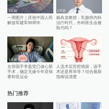
3天前
2天前
一周图片｜庆祝中国人民
杨犇龙教授：乳腺癌内科
解放军建军99周年
治疗时代，外科医生会被
取代吗？
1天前
3天前
女排国手李盈莹已做心脏
人流术后宫腔残留，该手
手术，确定无缘今年亚锦
术还是再等等？结合最新
赛和亚运会
指南说清楚
热门推荐