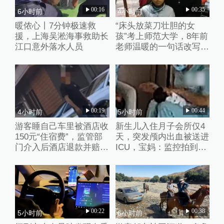
00:16
00:35
6小时前
4小时前
暖侬心丨7分钟极速救
“床头放菜刀壮胆的女
援，上海吴淞海事救助长
孩”考上师范大学，8年前
江口意外落水人员
老师温暖的一句话改写了
她的人生
00:19
00:44
4小时前
5小时前
游客睡自己车里被酒店收
新生儿入住月子会所仅4
150元“住宿费”，监管部
天，突发颅内出血被送进
门介入后酒店退款并赔偿
ICU，宝妈：监控拍到护
1000元
理人员扇婴儿耳光
00:22
00:38
5小时前
6小时前