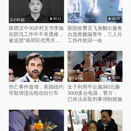
00:12
00:30
5小时前
5小时前
陕西汉中30岁村支书李杨
医院收费员飞身翻出服务
在防汛工作中不幸遇难，
台急救癫痫青年，三人分
被追授“南郑区优秀共产
工协作抢回一命
党员”称号
00:36
02:01
6小时前
6小时前
伤亡事件激增，美国纽约
女子利用平台漏洞0元薅
市取缔违法电动自行车
3000多台电器，警方：
已依法采取刑事强制措施