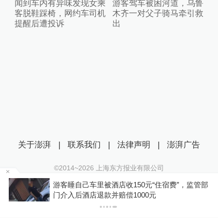
闻到车内有异味发现女乘
游客驾车被困河道，乌鲁
客脱鞋踩椅，网约车司机
木齐一对父子骑马牵引救
提醒后遭投诉
出
关于澎湃
|
联系我们
|
法律声明
|
澎湃广告
©2014~
2026
上海东方报业有限公司
沪ICP证：沪B2-20170116 | 沪ICP备14003370号
宿费”，监管部
你有权知道更多
互联网新闻信息服务许可证：31120170006
下载
下载澎湃新闻客户端
沪公网安备 31010602000299号