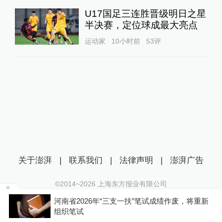
U17国足三连胜晋级明日之星
半决赛，定位球成最大亮点
运动家
10小时前
53
评
关于澎湃
|
联系我们
|
法律声明
|
澎湃广告
©2014~
2026
上海东方报业有限公司
沪ICP证：沪B2-20170116 | 沪ICP备14003370号
河南省2026年“三支一扶”笔试成绩作废，将重新
互联网新闻信息服务许可证：31120170006
P
组织笔试