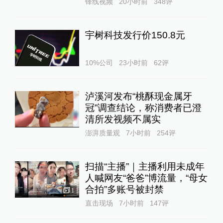
锋线视频
20小时前
348
评
宇树科技发行价150.8元
10%公司
23小时前
62
评
泸溪河发布“桃酥现金属牙
冠”调查结论，称消费者已澄
清所发视频不属实
澎湃质量观
7小时前
254
评
扫描“主播”｜主播利用未成年
人喊网友“爸爸”博流量，“母女
合拍”多账号被封禁
1
直击现场
7小时前
147
评