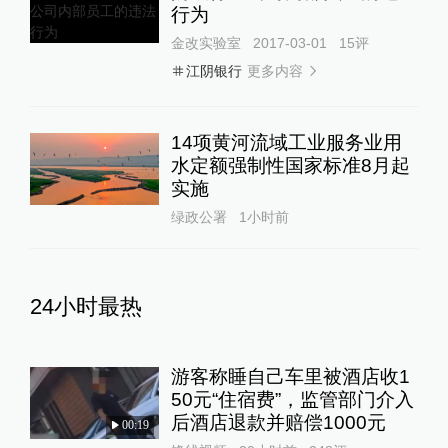
行为
金改实验室
2017-03-01
15
评
更多内容
江阴银行
14项黄河流域工业服务业用
水定额强制性国家标准8月起
实施
绿政公署
1小时前
24小时最热
游客称睡自己车里被酒店收1
50元“住宿费”，监管部门介入
后酒店退款并赔偿1000元
00:19