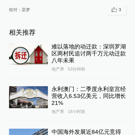
校对：
栾梦
3
相关推荐
难以落地的动迁款：深圳罗湖
区两村民追讨两千万元动迁款
八年未果
地产界
53分钟前
永利澳门：二季度永利皇宫经
营收入6.53亿美元，同比增长
21%
地产界
18小时前
中国海外发展近84亿元竞得