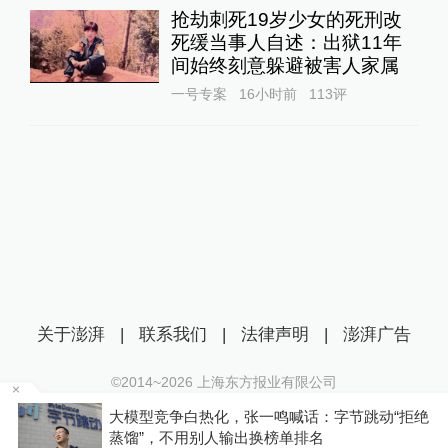
抢劫刺死19岁少女的死刑改
死缓当事人自述：出狱11年
间始终刻意躲避被害人家属
一号专案
16小时前
113
评
关于澎湃
|
联系我们
|
法律声明
|
澎湃广告
©2014~
2026
上海东方报业有限公司
沪ICP证：沪B2-20170116 | 沪ICP备14003370号
该
大模型竞争白热化，张一鸣喊话：字节跳动“拒绝
互联网新闻信息服务许可证：31120170006
蒸馏”，不用别人输出换榜单排名