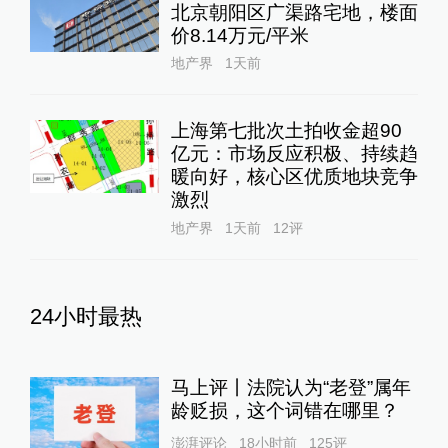
北京朝阳区广渠路宅地，楼面
价8.14万元/平米
地产界
1天前
上海第七批次土拍收金超90
亿元：市场反应积极、持续趋
暖向好，核心区优质地块竞争
激烈
地产界
1天前
12
评
24小时最热
马上评丨法院认为“老登”属年
龄贬损，这个词错在哪里？
澎湃评论
18小时前
125
评