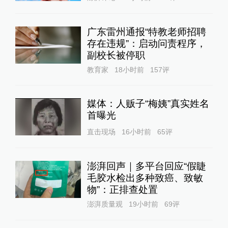
广东雷州通报“特教老师招聘
存在违规”：启动问责程序，
副校长被停职
教育家
18小时前
157
评
媒体：人贩子“梅姨”真实姓名
首曝光
直击现场
16小时前
65
评
澎湃回声｜多平台回应“假睫
毛胶水检出多种致癌、致敏
物”：正排查处置
澎湃质量观
19小时前
69
评