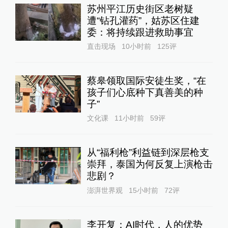
苏州平江历史街区老树疑
遭“钻孔灌药”，姑苏区住建
委：将持续跟进救助事宜
直击现场
10小时前
125
评
蔡皋领取国际安徒生奖，“在
孩子们心底种下真善美的种
子”
文化课
11小时前
59
评
从“福利枪”利益链到深层枪支
崇拜，泰国为何反复上演枪击
悲剧？
澎湃世界观
15小时前
72
评
李开复：AI时代，人的优势