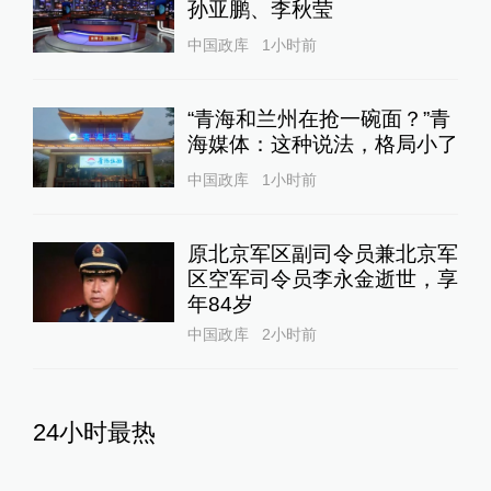
孙亚鹏、李秋莹
中国政库
1小时前
“青海和兰州在抢一碗面？”青
海媒体：这种说法，格局小了
中国政库
1小时前
原北京军区副司令员兼北京军
区空军司令员李永金逝世，享
年84岁
中国政库
2小时前
24小时最热