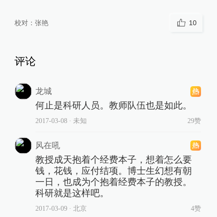
校对：
张艳
10
评论
龙城
何止是科研人员。教师队伍也是如此。
2017-03-08
∙ 未知
29赞
风在吼
教授成天抱着个经费本子，想着怎么要
钱，花钱，应付结项。博士生幻想有朝
一日，也成为个抱着经费本子的教授。
科研就是这样吧。
2017-03-09
∙ 北京
4赞