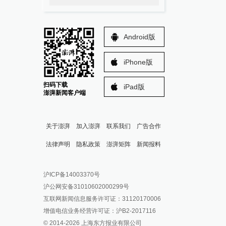
Android版
iPhone版
扫码下载
iPad版
澎湃新闻客户端
关于澎湃
加入澎湃
联系我们
广告合作
法律声明
隐私政策
澎湃矩阵
新闻报料
报料热线: 021-962866
澎湃新闻微博
沪ICP备14003370号
报料邮箱: news@thepaper.cn
澎湃新闻公众号
沪公网安备31010602000299号
澎湃新闻抖音号
互联网新闻信息服务许可证：31120170006
派生万物开放平台
增值电信业务经营许可证：沪B2-2017116
© 2014-
2026
上海东方报业有限公司
IP SHANGHAI