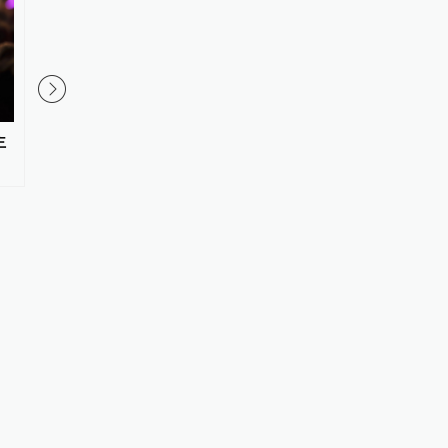
主
赌徒拖欠2500元两年不还，被司
上海：到2030年，民
法拘留15日
值占比达33%左右