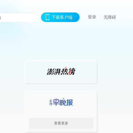
登录
下载客户端
无障碍
查看更多