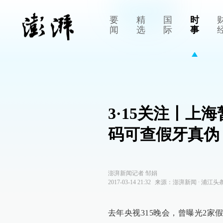
要
精
国
时
闻
选
际
事
3·15关注丨上
码可查假牙真伪
澎湃新闻记者 邹娟
2017-03-14 21:32
来源：
澎湃新闻
∙
浦江头
去年央视315晚会，曾曝光2