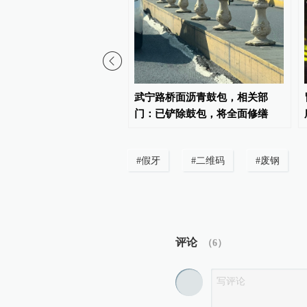
到2030年，民营经济增加
武宁路桥面沥青鼓包，相关部
达33%左右
门：已铲除鼓包，将全面修缮
#
假牙
#
二维码
#
废钢
评论
（
6
）