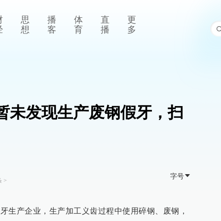
财
思
播
体
直
更
经
想
客
育
播
多
海暂未发现生产废钢假牙，扫
字号
条
>
家假牙生产企业，生产加工义齿过程中使用碎钢、废钢，