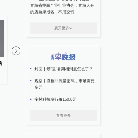
青海省拉面产业行业协会：青海人开
的店自愿报名，不用交钱
展开更多
00:59
脑
广东两女子37年前出生时在医院
广东雷州通报“特教老
封面｜最“乱”暑期档到底怎么了？
被抱错，起诉至法院索赔260万
违规”：启动问责程序
余元
停职
观察丨撤档非流量密码，市场需要
多元
宇树科技发行价150.8元
查看更多