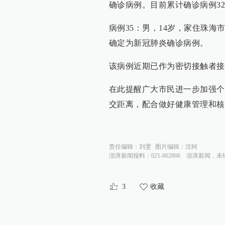
确诊病例。目前累计确诊病例3
病例35：男，14岁，家住珠
确定为新冠肺炎确诊病例。
该病例近期已作为密切接触者接
在此提醒广大市民进一步加强个
交距离，配合做好健康管理和核
责任编辑：
刘雯
图片编辑：
沈轲
澎湃新闻报料：021-962866
澎湃新闻，未
3
收藏