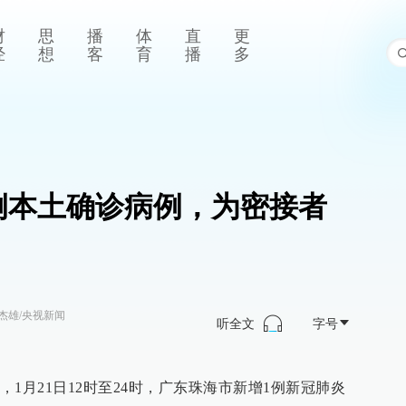
财
思
播
体
直
更
经
想
客
育
播
多
例本土确诊病例，为密接者
杰雄/央视新闻
听全文
字号
1月21日12时至24时，广东珠海市新增1例新冠肺炎