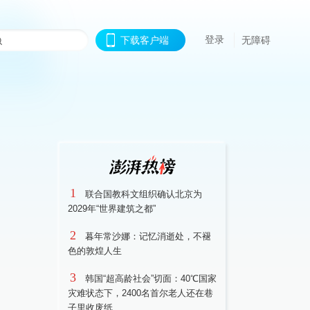
登录
下载客户端
无障碍
1
联合国教科文组织确认北京为
2029年“世界建筑之都”
2
暮年常沙娜：记忆消逝处，不褪
色的敦煌人生
3
韩国“超高龄社会”切面：40℃国家
灾难状态下，2400名首尔老人还在巷
子里收废纸