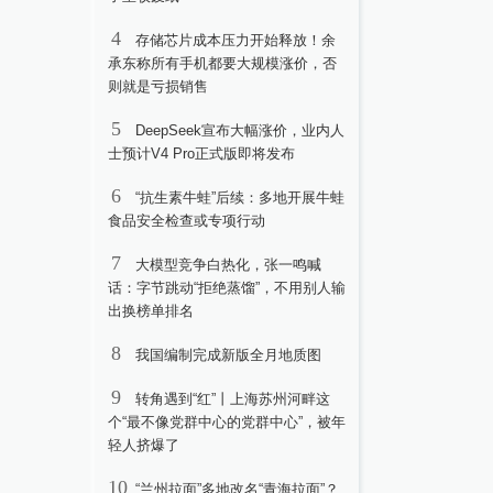
4
存储芯片成本压力开始释放！余
承东称所有手机都要大规模涨价，否
则就是亏损销售
5
DeepSeek宣布大幅涨价，业内人
士预计V4 Pro正式版即将发布
6
“抗生素牛蛙”后续：多地开展牛蛙
食品安全检查或专项行动
7
大模型竞争白热化，张一鸣喊
话：字节跳动“拒绝蒸馏”，不用别人输
出换榜单排名
8
我国编制完成新版全月地质图
9
转角遇到“红”丨上海苏州河畔这
个“最不像党群中心的党群中心”，被年
轻人挤爆了
10
“兰州拉面”多地改名“青海拉面”？