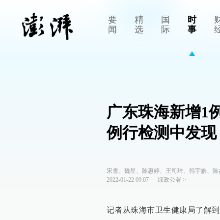
要
精
国
时
闻
选
际
事
广东珠海新增1
例行检测中发现
宋雪、魏星、陈惠婷、王司琦、韩宇皓、陈
2022-01-22 09:07
绿政公署
>
记者从珠海市卫生健康局了解到，