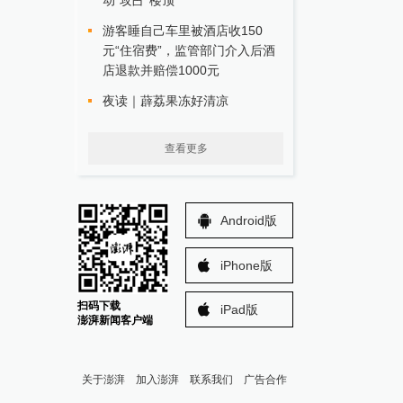
动“攻占”楼顶
游客睡自己车里被酒店收150
元“住宿费”，监管部门介入后酒
店退款并赔偿1000元
夜读｜薜荔果冻好清凉
查看更多
Android版
iPhone版
扫码下载
iPad版
澎湃新闻客户端
关于澎湃
加入澎湃
联系我们
广告合作