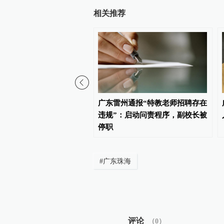
相关推荐
00:59
女子37年前出生时在医院
广东雷州通报“特教老师招聘存在
，起诉至法院索赔260万
违规”：启动问责程序，副校长被
停职
#
广东珠海
评论
（
0
）