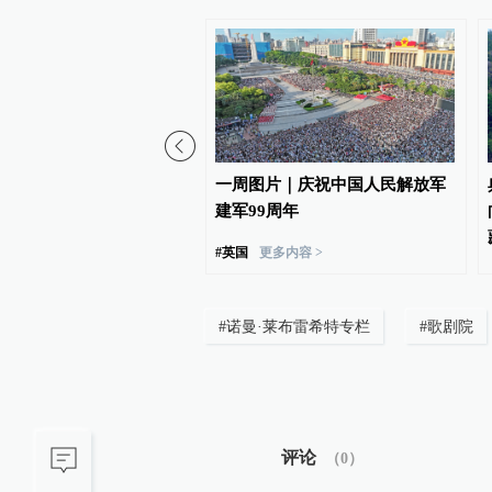
薪：上海大学首届埃及学
一周图片｜庆祝中国人民解放军
者国际论坛在沪召开
建军99周年
#
英国
更多内容 >
#
诺曼·莱布雷希特专栏
#
歌剧院
评论
（
0
）