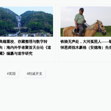
典籍重校、存藏整理与数字转
铁骑无声处，大河孤照人——
向：海内外学者聚首天台论《道
悼恩师拙木豪格（安德海）先
藏》编纂与道学研究
#
英国
#
削减开支