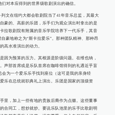
他们对本应得到的世界级歌剧演出的确信。
·列文在纽约大都会歌剧院当了41年音乐总监，其最大
自豪的、高薪的乐团，乐手们为观众演出时拿出的是
卡拉歌剧院有附属的音乐学院培养下一代乐手，其音
时自豪地称之为“斯卡拉爱乐”。那种团队精神、那种昂
的高水准演出的动力。
是因为预算的压力。其根源是阶级问题。在维也纳，
。声部首席或是乐队首席在咖啡馆得到的礼遇近乎盲
咖啡馆总会为一个爱乐乐手找到座位（这可是我的亲身经
爱乐在总统就职典礼上演出。乐团是国家的顶级资
手里，加上一些有地的贵族后裔作为点缀。这些董事
的合同工，想炒就炒。要说乐队池里的乐手比歌剧明