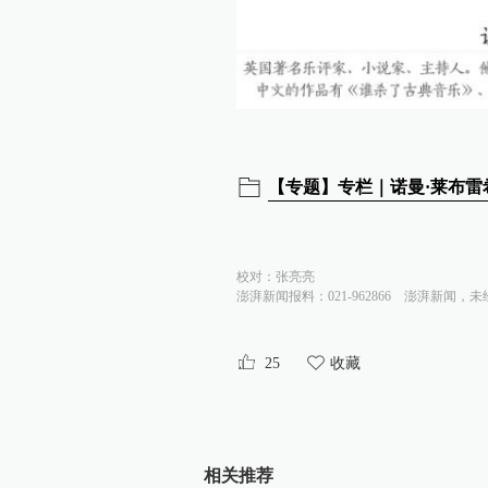
【专题】专栏｜诺曼·莱布雷
校对：
张亮亮
澎湃新闻报料：021-962866
澎湃新闻，未
25
收藏
相关推荐