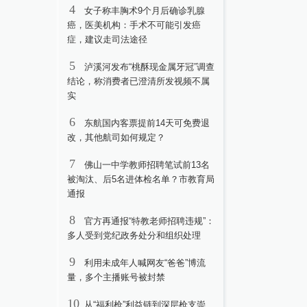
4
女子称丰胸术9个月后确诊乳腺
癌，医美机构：手术不可能引发癌
症，建议走司法途径
5
泸溪河发布“桃酥现金属牙冠”调查
结论，称消费者已澄清所发视频不属
实
6
东航国内客票提前14天可免费退
改，其他航司如何规定？
7
佛山一中学教师招聘笔试前13名
被淘汰、后5名进体检名单？市教育局
通报
8
官方再通报“特教老师招聘违规”：
多人受到党纪政务处分和组织处理
9
利用未成年人喊网友“爸爸”博流
量，多个主播账号被封禁
10
从“福利枪”利益链到深层枪支崇