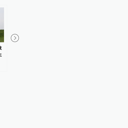
敬
世界变局中的区域国别研究：跨
绝学传薪：上海大学首
生
学科视野、田野实践与知识生产
青年学者国际论坛在沪