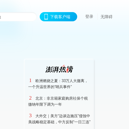
登录
下载客户端
无障碍
1
欧洲燃烧之夏：33万人大撤离，
一个升温世界的“哨兵事件”
2
北京：非京籍家庭购房社保个税
缴纳年限下调为一年
3
大外交｜美方“边谈边施压”侵蚀中
美战略稳定基础，中方反制“一日三连”