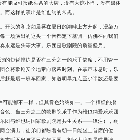
没有能吸引报纸头条的大牌，没有大惊小怪，没有媒体
。而这样的演出是维也纳的常规。
。开头的和弦如晨雾在夏日的湖畔上方升起，浸染万
每一场演出的这头一个音都定下基调，仿佛在向我们
奏永远是头等大事。乐团是歌剧院的质量坚兵。
演的短暂排练是否有三分之一的乐手缺席，不用管一
团会将歌剧安全地带向落幕时刻。在掌声未息时，乐
后赶最后一班车回家，知道明早九点至少半数还是要
乐手可能都不一样，但其音色始终如一。一个糟糕的指
音色。当三分之二的歌剧院乐手作为维也纳爱乐乐团
乐团与维也纳国家歌剧院是共生关系——译注），剩
同台演出，徒弟们都盼着有朝一日能坐上首席的位
根本听不出与平日有何不同。相比大牌歌星或导演，