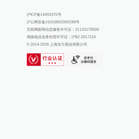
报料热线: 021-962866
澎湃新闻微博
沪ICP备14003370号
报料邮箱: news@thepaper.cn
澎湃新闻公众号
沪公网安备31010602000299号
澎湃新闻抖音号
互联网新闻信息服务许可证：31120170006
派生万物开放平台
增值电信业务经营许可证：沪B2-2017116
© 2014-
2026
上海东方报业有限公司
IP SHANGHAI
SIXTH TONE