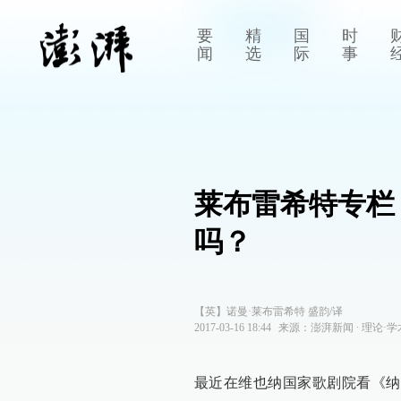
要
精
国
时
闻
选
际
事
莱布雷希特专栏
吗？
【英】诺曼·莱布雷希特 盛韵/译
2017-03-16 18:44
来源：
澎湃新闻
∙
理论·学
最近在维也纳国家歌剧院看《纳