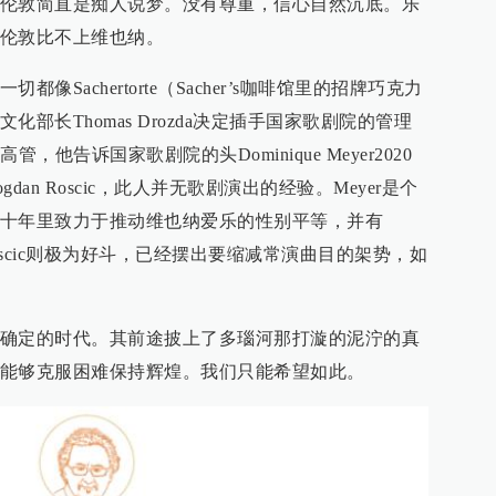
伦敦简直是痴人说梦。没有尊重，信心自然沉底。乐
伦敦比不上维也纳。
Sachertorte（Sacher’s咖啡馆里的招牌巧克力
部长Thomas Drozda决定插手国家歌剧院的管理
管，他告诉国家歌剧院的头Dominique Meyer2020
an Roscic，此人并无歌剧演出的经验。Meyer是个
十年里致力于推动维也纳爱乐的性别平等，并有
oscic则极为好斗，已经摆出要缩减常演曲目的架势，如
确定的时代。其前途披上了多瑙河那打漩的泥泞的真
能够克服困难保持辉煌。我们只能希望如此。