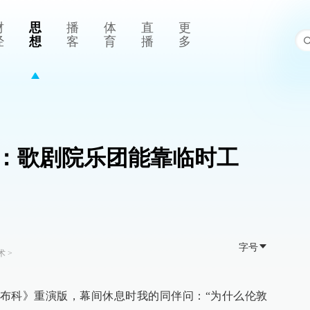
财
思
播
体
直
更
经
想
客
育
播
多
：歌剧院乐团能靠临时工
字号
术
>
布科》重演版，幕间休息时我的同伴问：“为什么伦敦