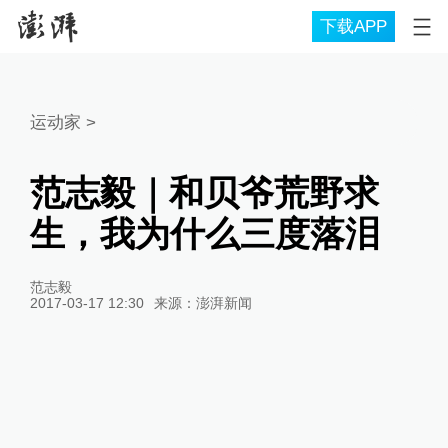
下载APP
运动家
>
范志毅｜和贝爷荒野求
生，我为什么三度落泪
范志毅
2017-03-17 12:30
来源：
澎湃新闻