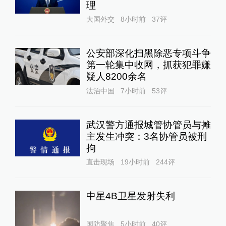
理
大国外交
8小时前
37
评
公安部深化扫黑除恶专项斗争
第一轮集中收网，抓获犯罪嫌
疑人8200余名
法治中国
7小时前
53
评
武汉警方通报城管协管员与摊
主发生冲突：3名协管员被刑
拘
直击现场
19小时前
244
评
中星4B卫星发射失利
国防聚焦
5小时前
40
评