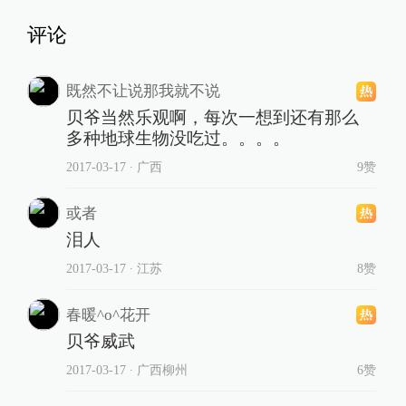
评论
既然不让说那我就不说
贝爷当然乐观啊，每次一想到还有那么
多种地球生物没吃过。。。。
2017-03-17
∙ 广西
9赞
或者
泪人
2017-03-17
∙ 江苏
8赞
春暖^o^花开
贝爷威武
2017-03-17
∙ 广西柳州
6赞