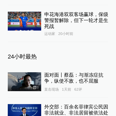
申花海港双双客场赢球，保级
警报暂解除，但下一轮才是生
死战
运动家
20小时前
24小时最热
面对面丨蔡磊：与渐冻症抗
争，纵使不敌，也不屈服
1
直击现场
1天前
62
评
外交部：百余名菲律宾公民因
非法就业、非法居留被依法处