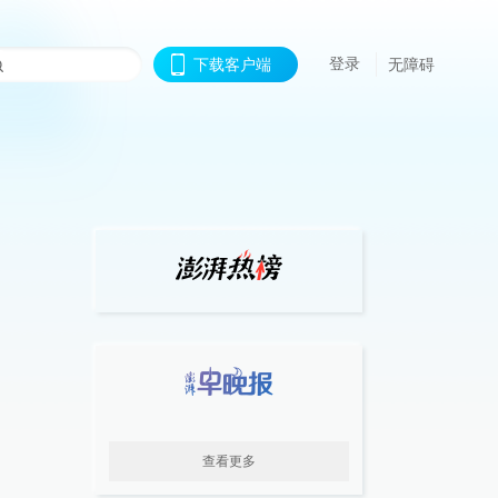
登录
下载客户端
无障碍
查看更多