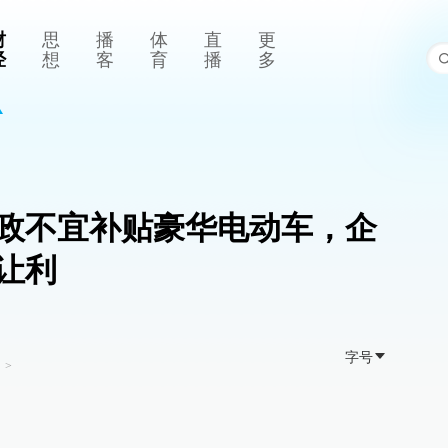
财
思
播
体
直
更
经
想
客
育
播
多
政不宜补贴豪华电动车，企
让利
字号
司
>