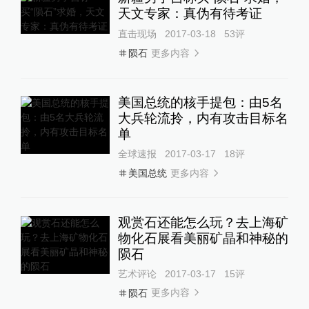
天文专家：真伪有待考证
直击现场
2017-03-18
53
评
更多内容
陨石
美国总统的核手提包：由5名
大兵轮流拎，内有攻击目标名
单
全球速报
2017-03-17
18
评
更多内容
美国总统
观赏石还能怎么玩？去上海矿
物化石展看美丽矿晶和神秘的
陨石
艺术评论
2017-03-17
15
评
更多内容
陨石