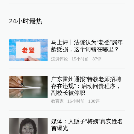
24小时最热
马上评丨法院认为“老登”属年
龄贬损，这个词错在哪里？
澎湃评论
15小时前
87
评
广东雷州通报“特教老师招聘
存在违规”：启动问责程序，
副校长被停职
教育家
16小时前
138
评
媒体：人贩子“梅姨”真实姓名
首曝光