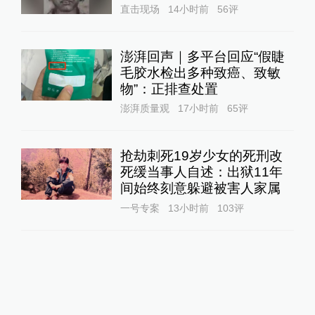
直击现场
14小时前
56
评
澎湃回声｜多平台回应“假睫
毛胶水检出多种致癌、致敏
物”：正排查处置
澎湃质量观
17小时前
65
评
抢劫刺死19岁少女的死刑改
死缓当事人自述：出狱11年
间始终刻意躲避被害人家属
一号专案
13小时前
103
评