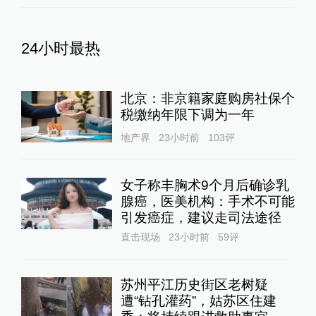
24小时最热
北京：非京籍家庭购房社保个
税缴纳年限下调为一年
地产界
23小时前
103
评
女子称丰胸术9个月后确诊乳
腺癌，医美机构：手术不可能
引发癌症，建议走司法途径
直击现场
23小时前
59
评
苏州平江历史街区老树疑
遭“钻孔灌药”，姑苏区住建