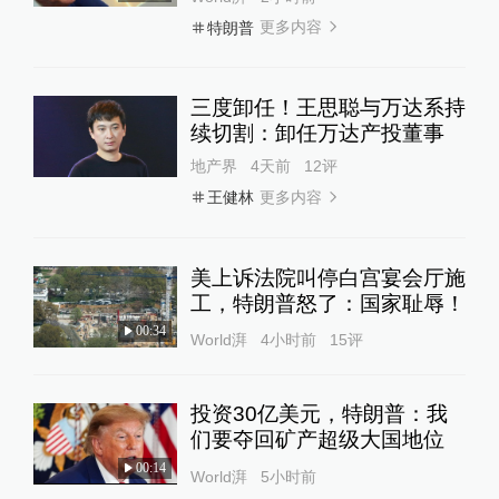
更多内容
特朗普
三度卸任！王思聪与万达系持
续切割：卸任万达产投董事
地产界
4天前
12
评
更多内容
王健林
美上诉法院叫停白宫宴会厅施
工，特朗普怒了：国家耻辱！
00:34
World湃
4小时前
15
评
投资30亿美元，特朗普：我
们要夺回矿产超级大国地位
00:14
World湃
5小时前