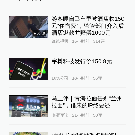
游客睡自己车里被酒店收150
元“住宿费”，监管部门介入后
酒店退款并赔偿1000元
00:19
锋线视频
15小时前
314
评
宇树科技发行价150.8元
10%公司
18小时前
56
评
马上评｜青海拉面告别“兰州
拉面”，借来的IP终要还
澎湃评论
21小时前
50
评