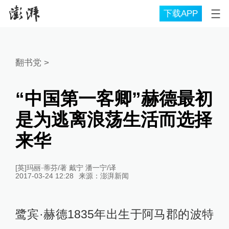
下载APP
翻书党
>
“中国第一客卿”赫德最初
是为逃离浪荡生活而选择
来华
[英]玛丽·蒂芬/著 戴宁 潘一宁/译
2017-03-24 12:28
来源：
澎湃新闻
鹭宾·赫德1835年出生于阿马郡的波特