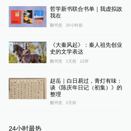
哲学新书联合书单｜我虚拟故
我在
翻书党
20小时前
《大秦风起》：秦人祖先创业
史的文学表达
翻书党
1天前
12
评
赵岳｜白日易过，青灯有味：
谈《陈庆年日记（初集）》的
整理
翻书党
2天前
24小时最热