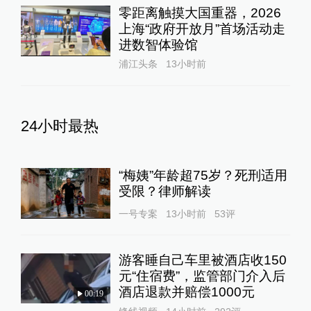
零距离触摸大国重器，2026
上海“政府开放月”首场活动走
进数智体验馆
浦江头条
13小时前
24小时最热
“梅姨”年龄超75岁？死刑适用
受限？律师解读
一号专案
13小时前
53
评
游客睡自己车里被酒店收150
元“住宿费”，监管部门介入后
酒店退款并赔偿1000元
00:19