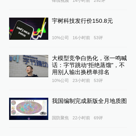
锋线视频
14小时前
292
评
宇树科技发行价150.8元
10%公司
16小时前
53
评
大模型竞争白热化，张一鸣喊
话：字节跳动“拒绝蒸馏”，不
用别人输出换榜单排名
10%公司
23小时前
53
评
我国编制完成新版全月地质图
国防聚焦
22小时前
69
评