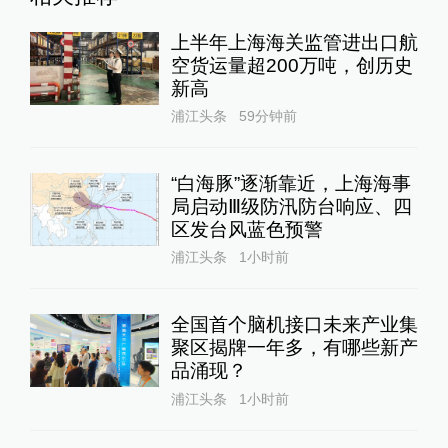
上半年上海海关监管进出口航
空货运量超200万吨，创历史
新高
浦江头条
59分钟前
“白海豚”逐渐靠近，上海海事
局启动Ⅲ级防汛防台响应、四
区发台风蓝色预警
浦江头条
1小时前
全国首个脑机接口未来产业集
聚区揭牌一年多，有哪些新产
品涌现？
浦江头条
1小时前