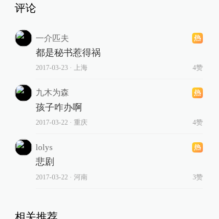
评论
一介匹夫
都是秘书惹得祸
2017-03-23
∙ 上海
4赞
九木为森
孩子咋办啊
2017-03-22
∙ 重庆
4赞
lolys
悲剧
2017-03-22
∙ 河南
3赞
相关推荐