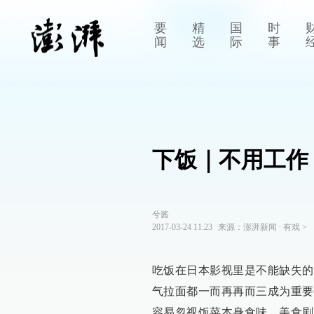
要
精
国
时
闻
选
际
事
下饭｜不用工作
兮酱
2017-03-24 11:23
来源：
澎湃新闻
∙
有戏
>
吃饭在日本影视里是不能缺失的
气拉面都一而再再而三成为重要
容易忽视饭菜本身食味，美食剧