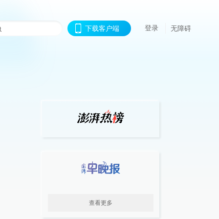
登录
下载客户端
无障碍
查看更多