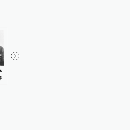
半
从观影到入戏，这场电影文化嘉
观察｜撤档并非流量密
解
年华打造“电影+”新业态
的电影市场需要多元共