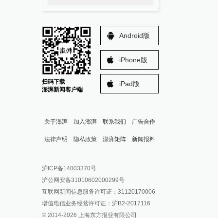
Android版
iPhone版
扫码下载
iPad版
澎湃新闻客户端
关于澎湃
加入澎湃
联系我们
广告合作
法律声明
隐私政策
澎湃矩阵
新闻报料
报料热线: 021-962866
澎湃新闻微博
沪ICP备14003370号
报料邮箱: news@thepaper.cn
澎湃新闻公众号
沪公网安备31010602000299号
澎湃新闻抖音号
互联网新闻信息服务许可证：31120170006
派生万物开放平台
增值电信业务经营许可证：沪B2-2017116
© 2014-
2026
上海东方报业有限公司
IP SHANGHAI