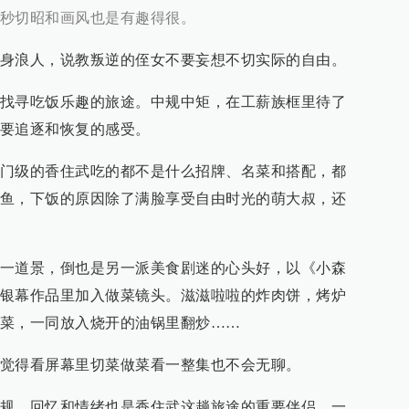
秒切昭和画风也是有趣得很。
身浪人，说教叛逆的侄女不要妄想不切实际的自由。
找寻吃饭乐趣的旅途。中规中矩，在工薪族框里待了
要追逐和恢复的感受。
门级的香住武吃的都不是什么招牌、名菜和搭配，都
鱼，下饭的原因除了满脸享受自由时光的萌大叔，还
一道景，倒也是另一派美食剧迷的心头好，以《小森
银幕作品里加入做菜镜头。滋滋啦啦的炸肉饼，烤炉
菜，一同放入烧开的油锅里翻炒……
觉得看屏幕里切菜做菜看一整集也不会无聊。
规，回忆和情绪也是香住武这趟旅途的重要伴侣。一