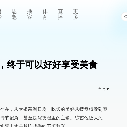
财
思
播
体
直
更
经
想
客
育
播
多
，终于可以好好享受美食
字号
存在，从大银幕到日剧，吃饭的美好从摆盘精致到爽
情节配角，甚至是深夜档里的主角。综艺佐饭太久，
实际上才是越吃越香的下饭利器。