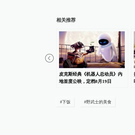
相关推荐
撤档并非流量密码，健康
皮克斯经典《机器人总动员》内
市场需要多元共生
地首度公映，定档8月19日
#
下饭
#
野武士的美食