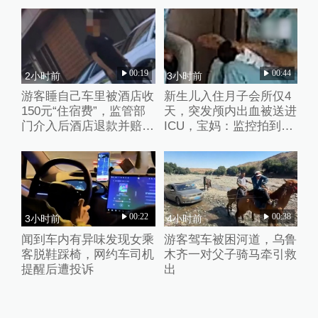
00:19
00:44
2小时前
3小时前
游客睡自己车里被酒店收
新生儿入住月子会所仅4
150元“住宿费”，监管部
天，突发颅内出血被送进
门介入后酒店退款并赔偿
ICU，宝妈：监控拍到护
1000元
理人员扇婴儿耳光
00:22
00:38
3小时前
4小时前
闻到车内有异味发现女乘
游客驾车被困河道，乌鲁
客脱鞋踩椅，网约车司机
木齐一对父子骑马牵引救
提醒后遭投诉
出