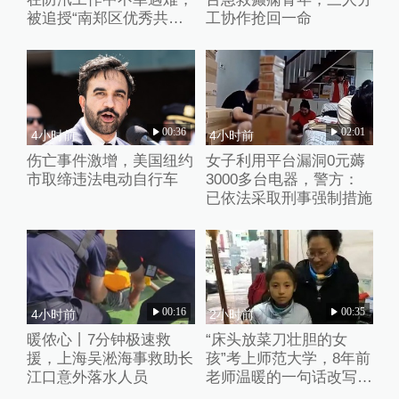
被追授“南郑区优秀共产
工协作抢回一命
党员”称号
00:36
02:01
4小时前
4小时前
伤亡事件激增，美国纽约
女子利用平台漏洞0元薅
市取缔违法电动自行车
3000多台电器，警方：
已依法采取刑事强制措施
00:16
00:35
4小时前
2小时前
暖侬心丨7分钟极速救
“床头放菜刀壮胆的女
援，上海吴淞海事救助长
孩”考上师范大学，8年前
江口意外落水人员
老师温暖的一句话改写了
她的人生