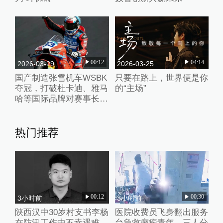
00:12
04:14
2026-03-29
2026-03-25
国产制造张雪机车WSBK
只要在路上，世界便是你
夺冠，打破杜卡迪、雅马
的“主场”
哈等国际品牌对赛事长期
垄断
热门推荐
00:12
00:30
3小时前
3小时前
陕西汉中30岁村支书李杨
医院收费员飞身翻出服务
在防汛工作中不幸遇难，
台急救癫痫青年，三人分