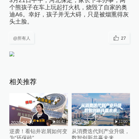
3月21日中午，河北保定，家长下车办事，两
个熊孩子在车上玩起打火机，烧毁了自家的奥
迪A6。幸好，孩子并无大碍，只是被烟熏得灰
头土脸。
@所有人
27
相关推荐
01:42
12:00
2026-04-27
2026-04-16
逆袭！看钻井岩屑如何变
从消费迭代到产业升级，
为“环保砖”
数智创新共赢未来