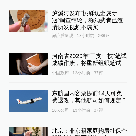
泸溪河发布“桃酥现金属牙
冠”调查结论，称消费者已澄
清所发视频不属实
澎湃质量观
18小时前
266
评
河南省2026年“三支一扶”笔试
成绩作废，将重新组织笔试
中国政库
12小时前
37
评
东航国内客票提前14天可免
费退改，其他航司如何规定？
10%公司
13小时前
87
评
北京：非京籍家庭购房社保个