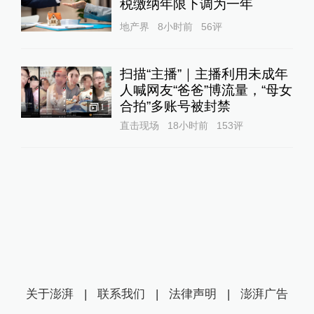
税缴纳年限下调为一年
地产界
8小时前
56
评
扫描“主播”｜主播利用未成年
人喊网友“爸爸”博流量，“母女
合拍”多账号被封禁
1
直击现场
18小时前
153
评
关于澎湃
|
联系我们
|
法律声明
|
澎湃广告