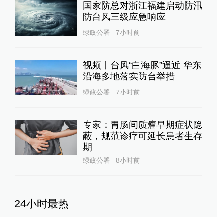
国家防总对浙江福建启动防汛
防台风三级应急响应
绿政公署
7小时前
视频丨台风“白海豚”逼近 华东
沿海多地落实防台举措
绿政公署
7小时前
专家：胃肠间质瘤早期症状隐
蔽，规范诊疗可延长患者生存
期
绿政公署
8小时前
24小时最热