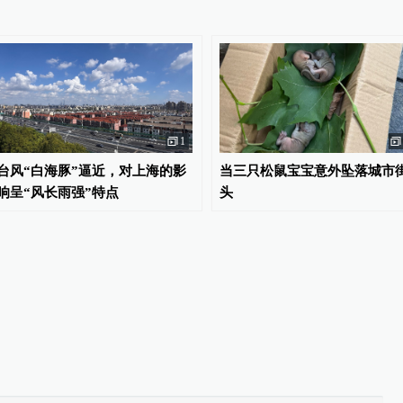
1
台风“白海豚”逼近，对上海的影
当三只松鼠宝宝意外坠落城市
响呈“风长雨强”特点
头