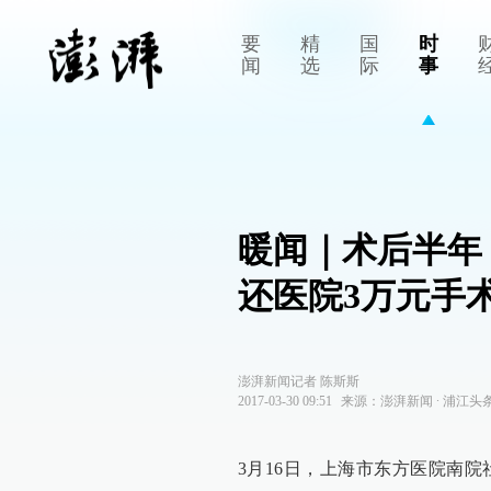
要
精
国
时
闻
选
际
事
暖闻｜术后半年
还医院3万元手
澎湃新闻记者 陈斯斯
2017-03-30 09:51
来源：
澎湃新闻
∙
浦江头
3月16日，上海市东方医院南