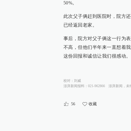
50%。
此次父子俩赶到医院时，院方还
已经返回老家。
事后，院方对父子俩这一行为表
不高，但他们半年来一直想着我
这份回报和诚信让我们很感动。
校对：
刘威
澎湃新闻报料：021-962866
澎湃新闻，未
56
收藏