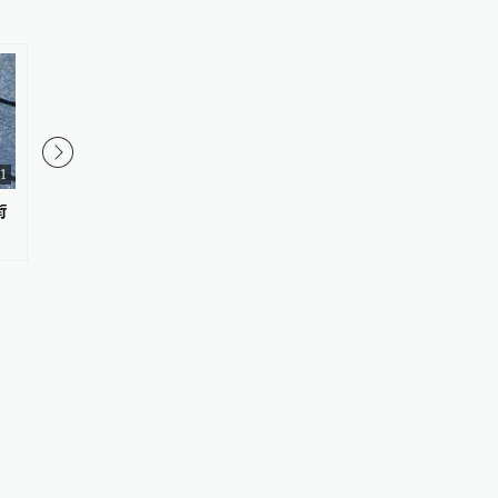
1
街
上海：台风“白海豚”或将带来龙
科普｜膀胱癌术后，为
卷风等极端影响
往膀胱里“灌药”？