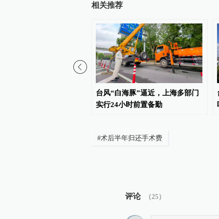
相关推荐
膀胱癌术后，为何要定期
台风“白海豚”逼近，上海多部门
里“灌药”？
实行24小时前置备勤
#
术后半年归还手术费
评论
（
25
）