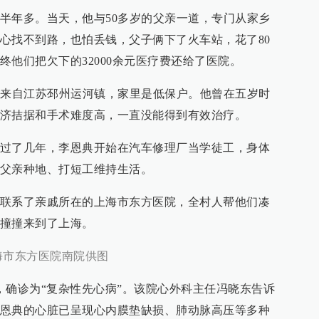
半年多。当天，他与50多岁的父亲一道，专门从家乡
心找不到路，也怕丢钱，父子俩下了火车站，花了80
他们把欠下的32000余元医疗费还给了医院。
，来自江苏邳州运河镇，家里是低保户。他曾在五岁时
济拮据和手术难度高，一直没能得到有效治疗。
过了几年，李恩典开始在汽车修理厂当学徒工，身体
父亲种地、打短工维持生活。
联系了亲戚所在的上海市东方医院，全村人帮他们凑
撞撞来到了上海。
海市东方医院南院供图
，确诊为“复杂性先心病”。该院心外科主任冯晓东告诉
恩典的心脏已呈现心内膜垫缺损、肺动脉高压等多种