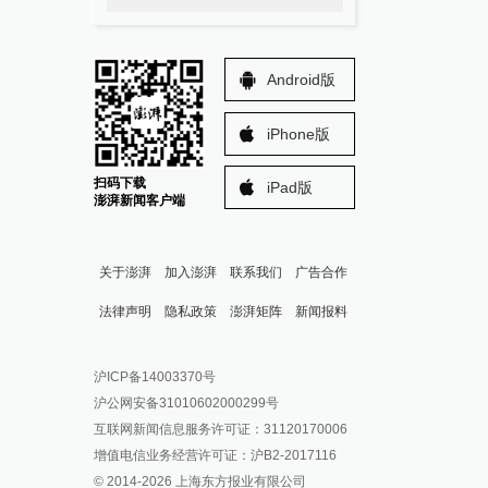
Android版
iPhone版
扫码下载
iPad版
澎湃新闻客户端
关于澎湃
加入澎湃
联系我们
广告合作
法律声明
隐私政策
澎湃矩阵
新闻报料
报料热线: 021-962866
澎湃新闻微博
沪ICP备14003370号
报料邮箱: news@thepaper.cn
澎湃新闻公众号
沪公网安备31010602000299号
澎湃新闻抖音号
互联网新闻信息服务许可证：31120170006
派生万物开放平台
增值电信业务经营许可证：沪B2-2017116
© 2014-
2026
上海东方报业有限公司
IP SHANGHAI