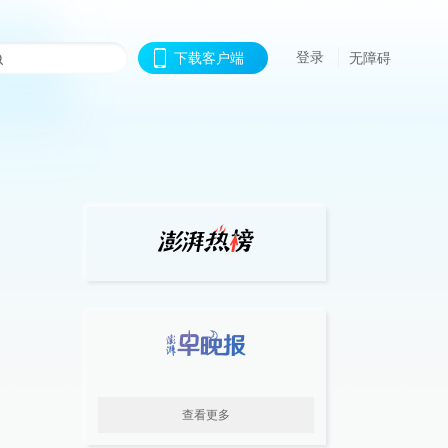
登录
下载客户端
无障碍
查看更多