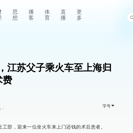
财
思
播
体
直
更
经
想
客
育
播
多
，江苏父子乘火车至上海归
术费
字号
条
>
院社工部，迎来一位坐火车来上门还钱的术后患者。