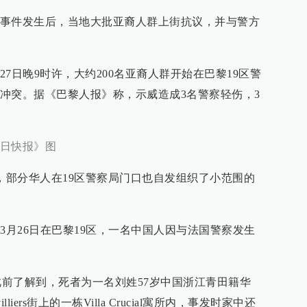
事件发生后，当地大批亚裔人群上街抗议，并与警方
7日晚9时许，大约200名亚裔人群开始在巴黎19区警
冲突。据《巴黎人报》称，示威造成3名警察轻伤，3
日快报》图
午，部分华人在19区警察局门口也自发组织了小范围的
3月26日在巴黎19区，一名中国人因与法国警察发生
.cn）此前了解到，死者为一名刘姓57岁中国浙江青田籍华
liers街上的一栋Villa Crucial寓所内，事发时家中还