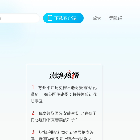
登录
下载客户端
无障碍
1
苏州平江历史街区老树疑遭“钻孔
灌药”，姑苏区住建委：将持续跟进救
助事宜
2
蔡皋领取国际安徒生奖，“在孩子
们心底种下真善美的种子”
3
从“福利枪”利益链到深层枪支崇
拜，泰国为何反复上演枪击悲剧？