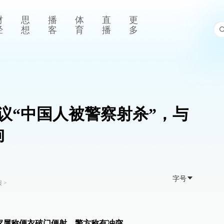
财
思
播
体
直
更
经
想
客
育
播
多
议“中国人被警察射杀”，与
拘
字号
报
>
家属称便衣破门便射，警方称有冲突