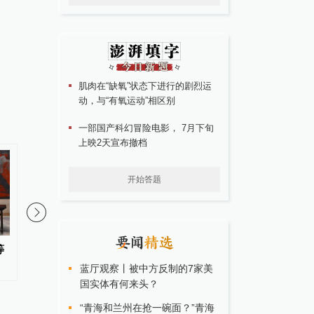
肌肉在“缺氧”状态下进行的剧烈运
动，与“有氧运动”相区别
一部国产科幻冒险电影， 7月下旬
上映2天宣布撤档
开始答题
等
匈牙利执政党提名前最高法院院
伊朗媒体发布伊朗最高
长为总统候选人
蓝厅观察丨被中方反制的7家美
国实体有何来头？
“青海和兰州在抢一碗面？”青海