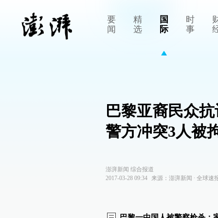
要
精
国
时
闻
选
际
事
巴黎亚裔民众抗
警方冲突3人被
澎湃新闻 综合报道
2017-03-28 09:34
来源：
澎湃新闻
∙
全球速
巴黎一中国人被警察枪杀：