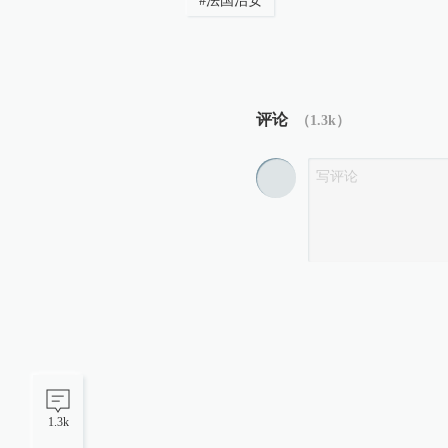
#
法国治安
评论
（
1.3k
）
1.3k