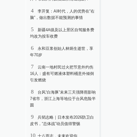
4
李开复：AI时代，人的优势在“右
脑”，做出数据不能预测的事情
5
新疆4A级及以上景区自驾服务费
均改为按车收费
6
永和豆浆创始人林炳生逝世，享
年70岁
7
云南一地村民过火把节意外灼伤
16人：盛有可燃液体塑料桶意外倾倒
引发燃烧
8
台风“白海豚”未来三天强降雨影响
7省市，浙江上海等地位于台风危险半
圆
9
兵韬志略｜日本发布2026防卫白
皮书，“总体战”动员值得警惕
10
十八而志，未来欢迎你