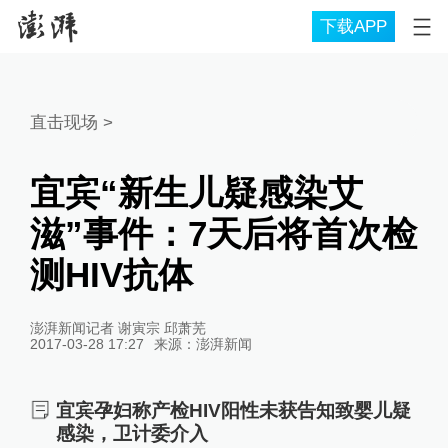
下载APP
直击现场
>
宜宾“新生儿疑感染艾
滋”事件：7天后将首次检
测HIV抗体
澎湃新闻记者 谢寅宗 邱萧芜
2017-03-28 17:27
来源：
澎湃新闻
宜宾孕妇称产检HIV阳性未获告知致婴儿疑
感染，卫计委介入