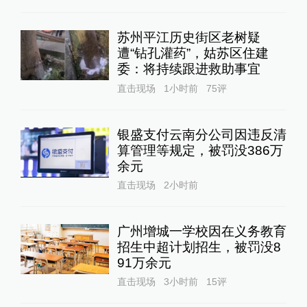
苏州平江历史街区老树疑
遭“钻孔灌药”，姑苏区住建
委：将持续跟进救助事宜
直击现场
1小时前
75
评
银盛支付云南分公司因违反清
算管理等规定，被罚没386万
余元
直击现场
2小时前
广州增城一学校因在义务教育
招生中超计划招生，被罚没8
91万余元
直击现场
3小时前
15
评