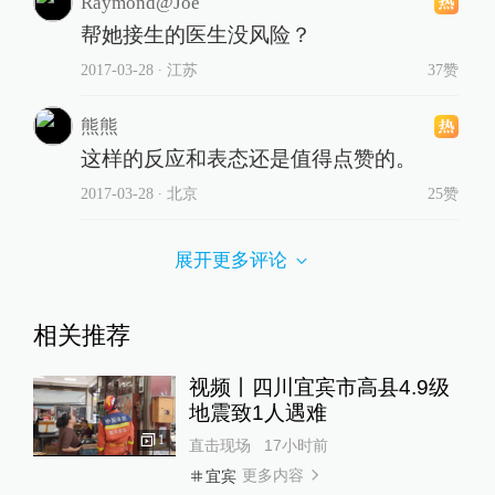
Raymond@Joe
帮她接生的医生没风险？
2017-03-28
∙ 江苏
37赞
熊熊
这样的反应和表态还是值得点赞的。
2017-03-28
∙ 北京
25赞
展开更多评论
相关推荐
视频丨四川宜宾市高县4.9级
地震致1人遇难
1
直击现场
17小时前
更多内容
宜宾