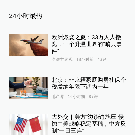
24小时最热
欧洲燃烧之夏：33万人大撤
离，一个升温世界的“哨兵事
件”
澎湃世界观
18小时前
43
评
北京：非京籍家庭购房社保个
税缴纳年限下调为一年
地产界
16小时前
97
评
大外交｜美方“边谈边施压”侵
蚀中美战略稳定基础，中方反
制“一日三连”