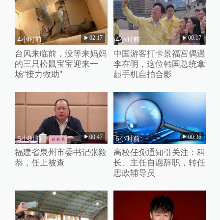
02:17
00:17
4小时前
4小时前
台风来临前，没等来妈妈
中国游客打卡景福宫偶遇
的三只松鼠宝宝迎来一
李在明，这位韩国总统拿
场“接力救助”
起手机自拍合影
00:47
00:36
5小时前
6小时前
福建省泉州市委书记张毅
高校任免通知引关注：科
恭，任上被查
长、主任自愿辞职，转任
思政辅导员