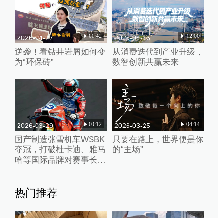
01:42
12:00
2026-04-27
2026-04-16
逆袭！看钻井岩屑如何变
从消费迭代到产业升级，
为“环保砖”
数智创新共赢未来
00:12
04:14
2026-03-29
2026-03-25
国产制造张雪机车WSBK
只要在路上，世界便是你
夺冠，打破杜卡迪、雅马
的“主场”
哈等国际品牌对赛事长期
垄断
热门推荐