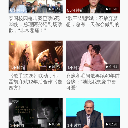
00:23
01:20
6小时前
55分钟前
泰国校园枪击案已致6死
“歌王”胡彦斌：不放弃梦
23伤，总理阿努廷到场致
想，总有一天你会做到的
歉，“非常悲痛！”
01:23
01:14
1小时前
1小时前
《歌手2026》联动，韩
齐豫和毛阿敏再续40年前
磊胡彦斌12年后合作《走
音缘：“她比我想象中更
四方》
可爱”
00:50
02:20
1小时前
1小时前