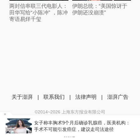
两封信串联三代电影人：
伊朗总统：“美国惊讶于
田华写给“小陈冲” ，陈冲
伊朗还没崩溃”
寄语易烊千玺
关于澎湃
|
联系我们
|
法律声明
|
澎湃广告
©2014~
2026
上海东方报业有限公司
沪ICP证：沪B2-20170116 | 沪ICP备14003370号
金舰
女子称丰胸术9个月后确诊乳腺癌，医美机构：
互联网新闻信息服务许可证：31120170006
手术不可能引发癌症，建议走司法途径
沪公网安备 31010602000299号