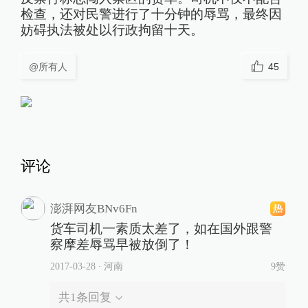
检查，还对民警进行了十分钟的辱骂，最终因
妨碍执法被处以行政拘留十天。
@所有人
45
评论
澎湃网友BNv6Fn
货车司机一素质太差了，如在国外跟警
察摩差辱骂早被放倒了！
2017-03-28
∙ 河南
9赞
共
1
条回复