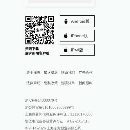
Android版
iPhone版
扫码下载
iPad版
澎湃新闻客户端
关于澎湃
加入澎湃
联系我们
广告合作
法律声明
隐私政策
澎湃矩阵
新闻报料
报料热线: 021-962866
澎湃新闻微博
沪ICP备14003370号
报料邮箱: news@thepaper.cn
澎湃新闻公众号
沪公网安备31010602000299号
澎湃新闻抖音号
互联网新闻信息服务许可证：31120170006
派生万物开放平台
增值电信业务经营许可证：沪B2-2017116
© 2014-
2026
上海东方报业有限公司
IP SHANGHAI