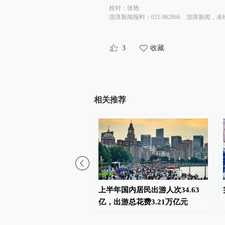
校对：
张艳
澎湃新闻报料：021-962866
澎湃新闻，未
3
收藏
相关推荐
上半年传统产业转型提速
上半年国内居民出游人次34.63
业增势强劲
亿，出游总花费3.21万亿元