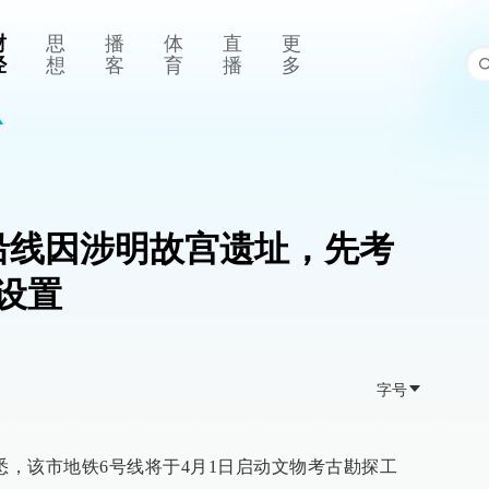
财
思
播
体
直
更
经
想
客
育
播
多
沿线因涉明故宫遗址，先考
设置
字号
悉，该市地铁6号线将于4月1日启动文物考古勘探工