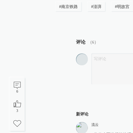
#
南京铁路
#
澎湃
#
明故宫
评论
（
6
）
6
3
新评论
流云