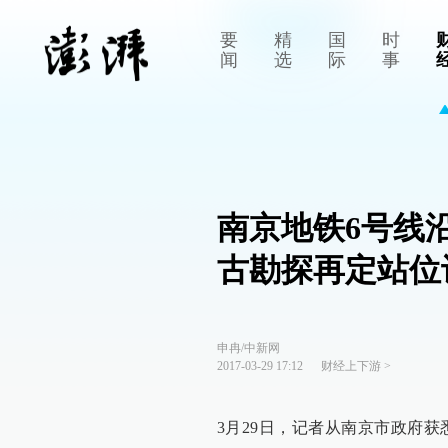
要
精
国
时
闻
选
际
事
南京地铁6号线
古勘探再定站位
申冉/中新网
2017-03-29 17:12
财经上下游
>
3月29日，记者从南京市政府获