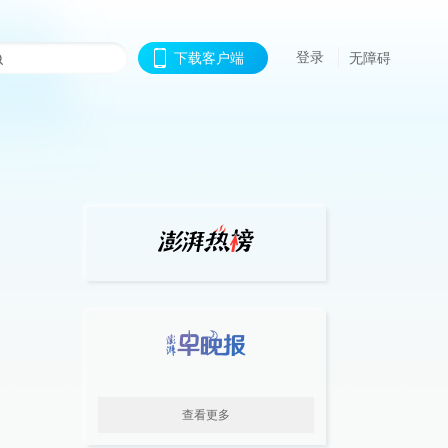
登录
下载客户端
无障碍
查看更多