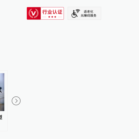
SIXTH TONE
型
经纬线·向新，向前
视频丨上半年传统产业
新兴产业增势强劲