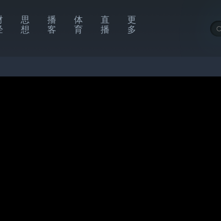
财
思
播
体
直
更
经
想
客
育
播
多