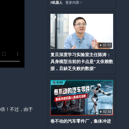
#
机器人
更多内容 >
01:17
复旦深度学习实验室主任陈涛：
具身模型当前的卡点是“太依赖数
据，且缺乏失败的数据”
6倍！不过，由于
02:34
卷不动的汽车零件厂，集体冲进
机器人赛道找活路