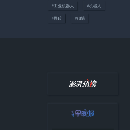
#
工业机器人
#
机器人
#
搬砖
#
砌墙
00:58
复旦深度学习实验室主任陈涛：
真正进工厂干活的机器人比例可
能不到10%
03:05
《去死的漫漫旅途》：机器人如
何杀死自己？