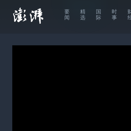
要
精
国
时
闻
选
际
事