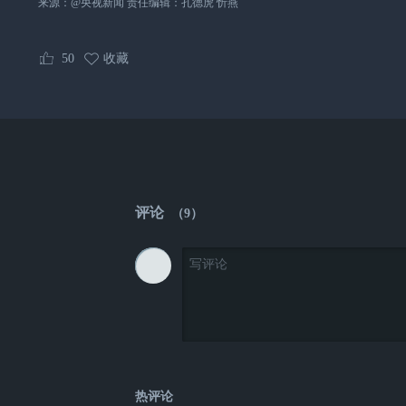
来源：@央视新闻 责任编辑：孔德虎 忻燕
50
收藏
评论
（
9
）
热评论