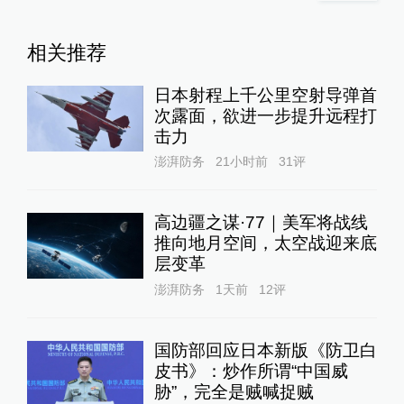
相关推荐
日本射程上千公里空射导弹首
次露面，欲进一步提升远程打
击力
澎湃防务
21小时前
31
评
高边疆之谋·77｜美军将战线
推向地月空间，太空战迎来底
层变革
澎湃防务
1天前
12
评
国防部回应日本新版《防卫白
皮书》：炒作所谓“中国威
胁”，完全是贼喊捉贼