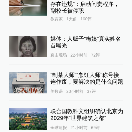
存在违规”：启动问责程序，
副校长被停职
教育家
1天前
160
评
媒体：人贩子“梅姨”真实姓名
首曝光
直击现场
22小时前
72
评
“制茶大师”“烹饪大师”称号接
连作废，要解决的是什么问题
美数课
23小时前
37
评
联合国教科文组织确认北京为
2029年“世界建筑之都”
全球速报
21小时前
69
评