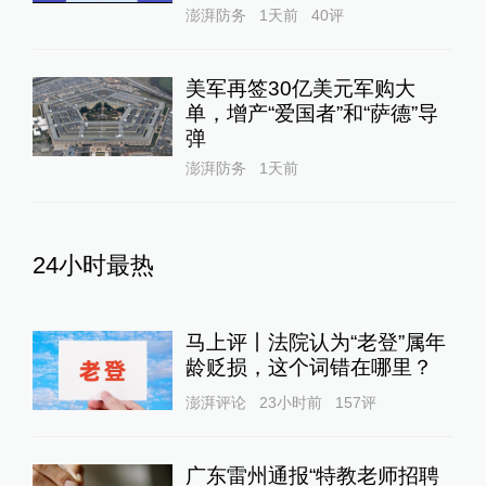
澎湃防务
1天前
40
评
美军再签30亿美元军购大
单，增产“爱国者”和“萨德”导
弹
澎湃防务
1天前
24小时最热
马上评丨法院认为“老登”属年
龄贬损，这个词错在哪里？
澎湃评论
23小时前
157
评
广东雷州通报“特教老师招聘