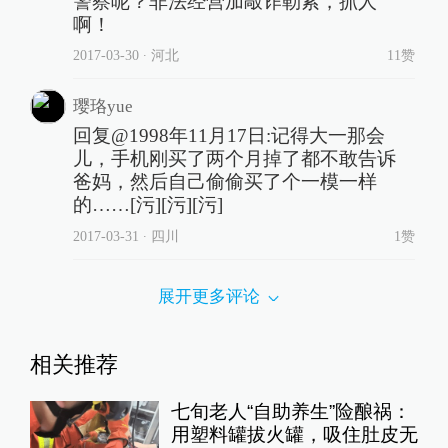
警察呢？非法经营加敲诈勒索，抓人
啊！
2017-03-30
∙ 河北
11赞
璎珞yue
回复@1998年11月17日:记得大一那会
儿，手机刚买了两个月掉了都不敢告诉
爸妈，然后自己偷偷买了个一模一样
的……[污][污][污]
2017-03-31
∙ 四川
1赞
展开更多评论
相关推荐
七旬老人“自助养生”险酿祸：
用塑料罐拔火罐，吸住肚皮无