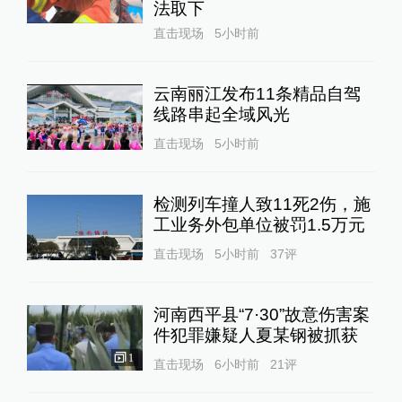
法取下
直击现场
5小时前
云南丽江发布11条精品自驾
线路串起全域风光
直击现场
5小时前
检测列车撞人致11死2伤，施
工业务外包单位被罚1.5万元
直击现场
5小时前
37
评
河南西平县“7·30”故意伤害案
件犯罪嫌疑人夏某钢被抓获
1
直击现场
6小时前
21
评