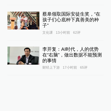
蔡皋领取国际安徒生奖，“在
孩子们心底种下真善美的种
子”
文化课
13小时前
62
评
李开复：AI时代，人的优势
在“右脑”，做出数据不能预测
的事情
财经上下游
17小时前
65
评