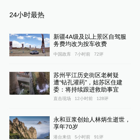
24小时最热
新疆4A级及以上景区自驾服
务费均改为按车收费
中国政库
7小时前
72
评
苏州平江历史街区老树疑
遭“钻孔灌药”，姑苏区住建
委：将持续跟进救助事宜
直击现场
12小时前
128
评
永和豆浆创始人林炳生逝世，
享年70岁
港台来信
5小时前
91
评