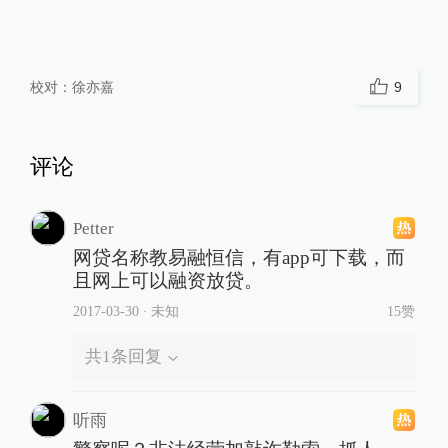
校对：
徐亦嘉
9
评论
Petter
网贷名称教易融恒信，有app可下载，而
且网上可以融资放贷。
2017-03-30
∙ 未知
15赞
共
1
条回复
听雨