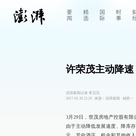
要
精
国
时
闻
选
际
事
许荣茂主动降速
澎湃新闻记者 李贝贝
2017-03-30 22:20
来源：
澎湃新闻
∙
城势
>
3月29日，世茂房地产控股有限
由于主动降低发展速度、降库存等
元。其中酒店、租金和其他收入同