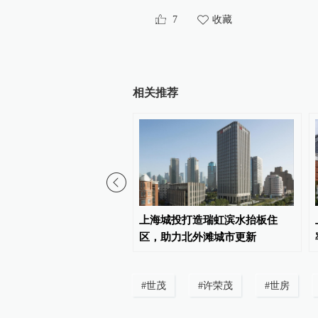
7
收藏
相关推荐
6年上半年全国商业地产行业
上海城投打造瑞虹滨水抬板住
数发布
区，助力北外滩城市更新
#
世茂
#
许荣茂
#
世房