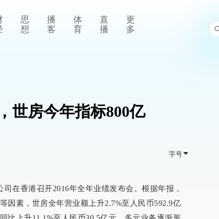
财
思
播
体
直
更
经
想
客
育
播
多
，世房今年指标800亿
字号
公司在香港召开2016年全年业绩发布会。根据年报，
因素，世房全年营业额上升2.7%至人民币592.9亿
比上升11.1%至人民币30.5亿元，多元业务逐渐形