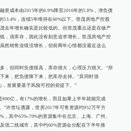
成本由2015年的6.9%降至2016年的5.8%，净负债
16年的53.4%，连续5年维持在60%以下。世茂房地产控股
茂去年增长确实是比较低的。但世茂重点还是在做产
线，清库存，因此没有刻意追求增长。世茂房地产控
虽然销售业绩没增长，但前两年心情都没最近这么
多，但同时负债很高，库存很大，心理压力很大。“所
下来，把负债降下来，把库存去掉。”其同时强
心，发展要基于风险可控的前提下。”
是800亿，有17%的增长，而且如果上半年就能完成
”许世坛透露，世房2017年可售资源约952万平方
%，其中65%-70%的资源集中在北京、上海、广州、
及强二线城市，其中约60%货源会分配在下半年推