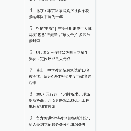
4
北京：非京籍家庭购房社保个税
缴纳年限下调为一年
5
扫描“主播”｜主播利用未成年人喊
网友“爸爸”博流量，“母女合拍”多账号
被封禁
6
U17国足三连胜晋级明日之星半
决赛，定位球成最大亮点
7
佛山一中学教师招聘笔试前13名
被淘汰、后5名进体检名单？市教育局
通报
8
300万元行贿、“定制”标书、现场
厕所协商，河南某医院2.33亿元工程
串标案细节披露
9
官方再通报“特教老师招聘违规”：
多人受到党纪政务处分和组织处理