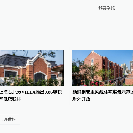
我要举报
上海古北99VILLA推出0.86容积
杨浦桐安里风貌住宅实景示范
率低密联排
对外开放
#
许世坛