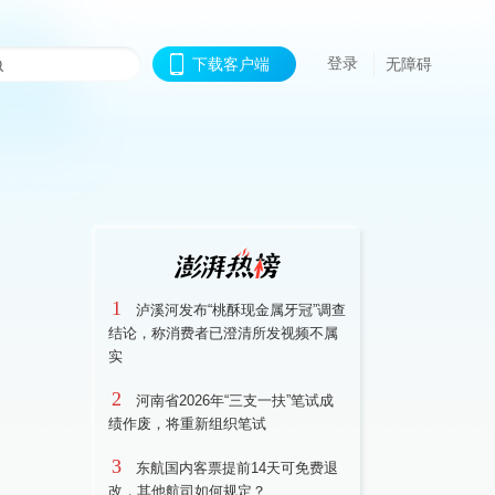
登录
下载客户端
无障碍
1
泸溪河发布“桃酥现金属牙冠”调查
结论，称消费者已澄清所发视频不属
实
2
河南省2026年“三支一扶”笔试成
绩作废，将重新组织笔试
3
东航国内客票提前14天可免费退
改，其他航司如何规定？