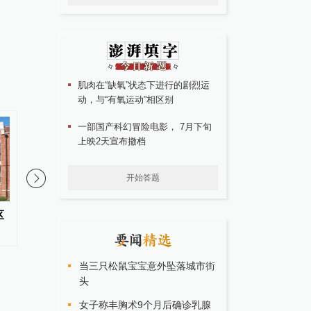
肌肉在“缺氧”状态下进行的剧烈运
动，与“有氧运动”相区别
一部国产科幻冒险电影， 7月下旬
上映2天宣布撤档
开始答题
区
突破再突破！新城发展MSCI
2026年上半年全国商
ESG评级跃升至AA级
信心指数发布
当三只松鼠宝宝意外坠落城市街
头
女子称丰胸术9个月后确诊乳腺