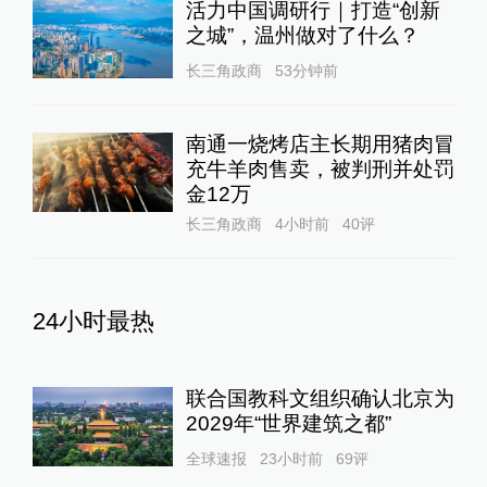
活力中国调研行｜打造“创新
之城”，温州做对了什么？
长三角政商
53分钟前
南通一烧烤店主长期用猪肉冒
充牛羊肉售卖，被判刑并处罚
金12万
长三角政商
4小时前
40
评
24小时最热
联合国教科文组织确认北京为
2029年“世界建筑之都”
全球速报
23小时前
69
评