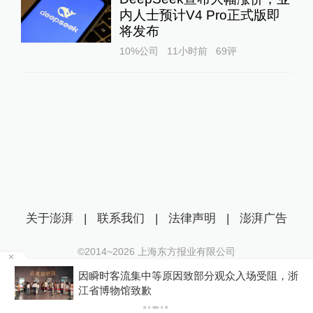
内人士预计V4 Pro正式版即
将发布
10%公司
11小时前
69
评
关于澎湃
|
联系我们
|
法律声明
|
澎湃广告
©2014~
2026
上海东方报业有限公司
沪ICP证：沪B2-20170116 | 沪ICP备14003370号
因瞬时客流集中等原因致部分观众入场受阻，浙
互联网新闻信息服务许可证：31120170006
江省博物馆致歉
沪公网安备 31010602000299号