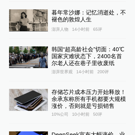
暮年常沙娜：记忆消逝处，不
褪色的敦煌人生
澎湃人物
14小时前
65
评
韩国“超高龄社会”切面：40℃
国家灾难状态下，2400名首
尔老人还在巷子里收废纸
澎湃世界观
14小时前
200
评
存储芯片成本压力开始释放！
余承东称所有手机都要大规模
涨价，否则就是亏损销售
10%公司
10小时前
50
评
DeepSeek宣布大幅涨价，业