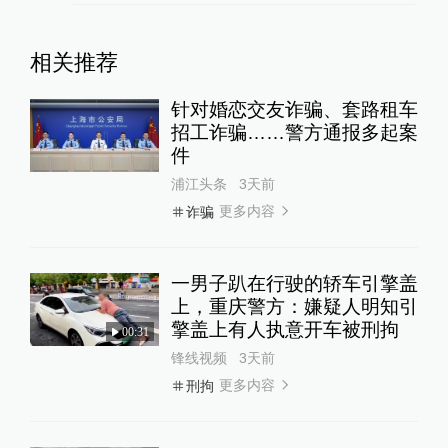
相关推荐
针对婚恋交友诈骗、套路租车
招工诈骗……警方通报多起案
件
浦江头条
3天前
更多内容
诈骗
一男子趴在行驶的轿车引擎盖
上，重庆警方：嫌疑人明知引
擎盖上有人执意开车被刑拘
00:31
锋线视频
3天前
更多内容
刑拘