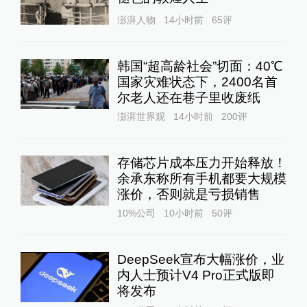
澎湃人物
14小时前
65
评
韩国“超高龄社会”切面：40℃
国家灾难状态下，2400名首
尔老人还在巷子里收废纸
澎湃世界观
14小时前
200
评
存储芯片成本压力开始释放！
余承东称所有手机都要大规模
涨价，否则就是亏损销售
10%公司
10小时前
50
评
DeepSeek宣布大幅涨价，业
内人士预计V4 Pro正式版即
将发布