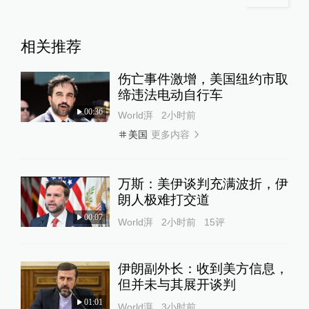
相关推荐
伤亡事件激增，美国纽约市取
缔违法电动自行车
00:36
World湃
2小时前
更多内容
美国
万斯：美伊谈判充满波折，伊
朗人极难打交道
00:07
World湃
2小时前
15
评
伊朗副外长：收到美方信息，
但并未与其展开谈判
01:01
World湃
3小时前