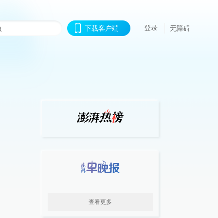
登录
下载客户端
无障碍
查看更多