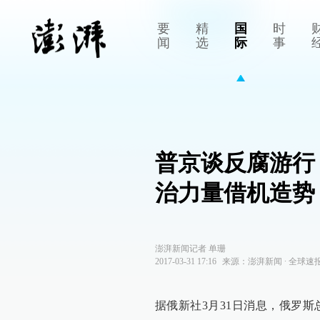
要
精
国
时
闻
选
际
事
普京谈反腐游行
治力量借机造势
澎湃新闻记者 单珊
2017-03-31 17:16
来源：
澎湃新闻
∙
全球速
据俄新社3月31日消息，俄罗