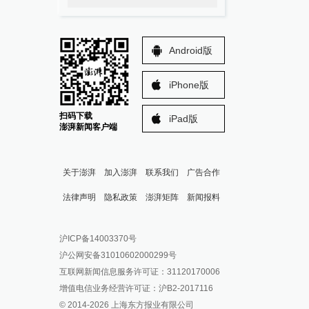
Android版
iPhone版
扫码下载
iPad版
澎湃新闻客户端
关于澎湃
加入澎湃
联系我们
广告合作
法律声明
隐私政策
澎湃矩阵
新闻报料
报料热线: 021-962866
澎湃新闻微博
沪ICP备14003370号
报料邮箱: news@thepaper.cn
澎湃新闻公众号
沪公网安备31010602000299号
澎湃新闻抖音号
互联网新闻信息服务许可证：31120170006
派生万物开放平台
增值电信业务经营许可证：沪B2-2017116
© 2014-
2026
上海东方报业有限公司
IP SHANGHAI