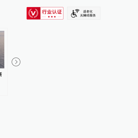
SIXTH TONE
新
日本熊本县发生5.1级地震，震源
美国北卡州一住宅发生
深度10公里
1伤