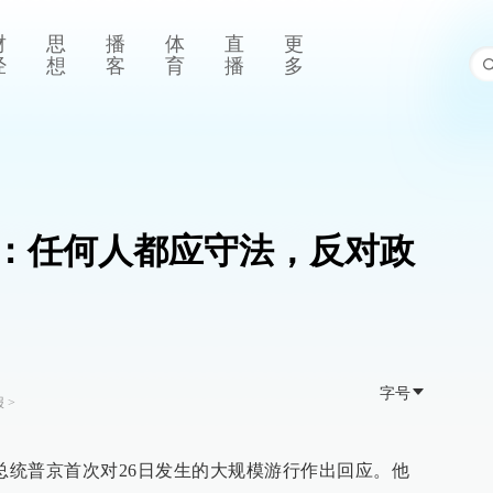
财
思
播
体
直
更
经
想
客
育
播
多
：任何人都应守法，反对政
字号
报
>
斯总统普京首次对26日发生的大规模游行作出回应。他