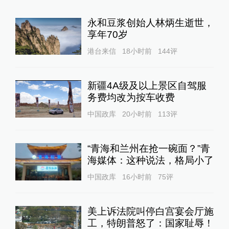
永和豆浆创始人林炳生逝世，
享年70岁
港台来信
18小时前
144
评
新疆4A级及以上景区自驾服
务费均改为按车收费
中国政库
20小时前
113
评
“青海和兰州在抢一碗面？”青
海媒体：这种说法，格局小了
中国政库
16小时前
75
评
美上诉法院叫停白宫宴会厅施
工，特朗普怒了：国家耻辱！