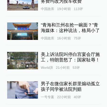
务费均改为按车收费
中国政库
19小时前
113
评
“青海和兰州在抢一碗面？”青
海媒体：这种说法，格局小了
中国政库
16小时前
75
评
美上诉法院叫停白宫宴会厅施
工，特朗普怒了：国家耻辱！
00:34
World湃
21小时前
53
评
男子在微信家长群里煽动孤立
孩子同学被法院判赔
一号专案
22小时前
40
评