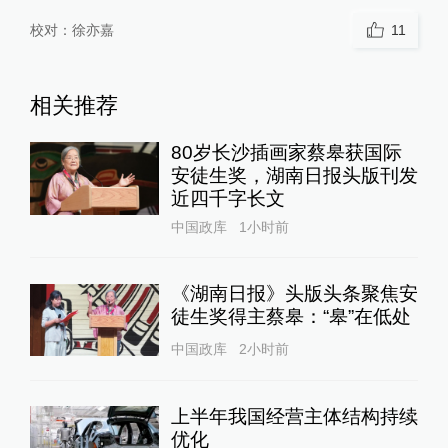
校对：
徐亦嘉
11
相关推荐
80岁长沙插画家蔡皋获国际
安徒生奖，湖南日报头版刊发
近四千字长文
中国政库
1小时前
《湖南日报》头版头条聚焦安
徒生奖得主蔡皋：“皋”在低处
中国政库
2小时前
上半年我国经营主体结构持续
优化