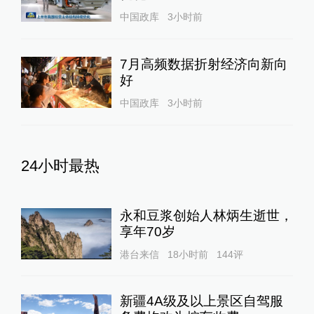
中国政库
3小时前
7月高频数据折射经济向新向
好
中国政库
3小时前
24小时最热
永和豆浆创始人林炳生逝世，
享年70岁
港台来信
18小时前
144
评
新疆4A级及以上景区自驾服