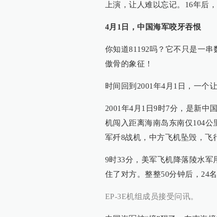
上演，让人难以忘记。16年后
4月1日，中国海军咬牙吞恨
你知道81192吗？它不只是
傲骨的象征！
时间回到2001年4月1日，一
2001年4月1日9时7分，是新
机闯入距离海南岛东南仅104
军歼8战机，中方飞机坠毁，飞
9时33分，美军飞机降落陵水
住了对方。整整50分钟后，24
EP-3E机组成员接受问讯。