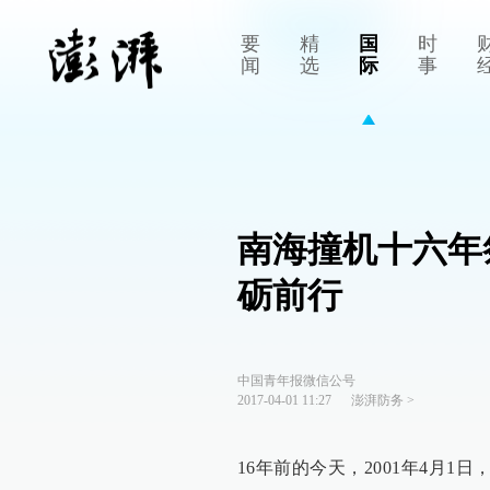
要
精
国
时
闻
选
际
事
南海撞机十六年祭
砺前行
中国青年报微信公号
2017-04-01 11:27
澎湃防务
>
16年前的今天，2001年4月