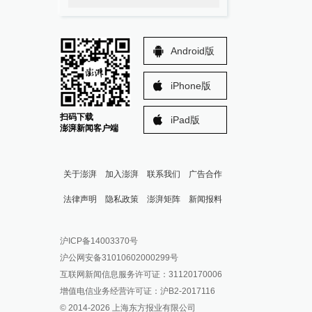
Android版
iPhone版
扫码下载
iPad版
澎湃新闻客户端
关于澎湃
加入澎湃
联系我们
广告合作
法律声明
隐私政策
澎湃矩阵
新闻报料
报料热线: 021-962866
澎湃新闻微博
沪ICP备14003370号
报料邮箱: news@thepaper.cn
澎湃新闻公众号
沪公网安备31010602000299号
澎湃新闻抖音号
互联网新闻信息服务许可证：31120170006
派生万物开放平台
增值电信业务经营许可证：沪B2-2017116
© 2014-
2026
上海东方报业有限公司
IP SHANGHAI