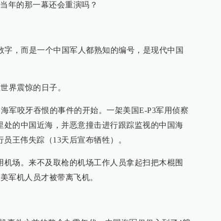
，当年的那一幕还会重演吗？
一串数字，而是一个中国军人都熟知的编号，是现代中国
个让世界震惊的日子。
中国海军咬牙吞恨的事件的开始。一架美国E-P3军用侦察
公里处的中国近海，并恶意撞击进行跟踪监视的中国海
行员王伟失踪（13天后宣布牺牲）。
军用机场。来不及取枪的机场工作人员拿起扫把木棍围
名美军机人员才被带离飞机。