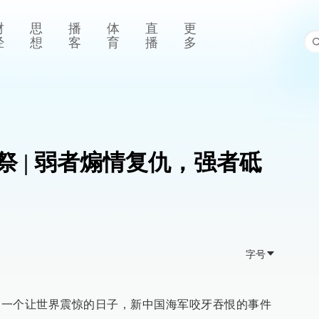
财
思
播
体
直
更
经
想
客
育
播
多
 | 弱者煽情复仇，强者砥
字号
1日，一个让世界震惊的日子，新中国海军咬牙吞恨的事件