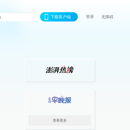
登录
下载客户端
无障碍
查看更多