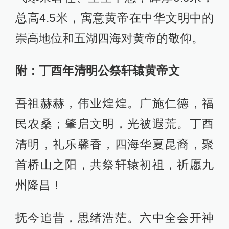
总高4.5米，寓意黄帝在中华文明中的
崇高地位和五湖四海对黄帝的敬仰。
附：丁酉年清明公祭轩辕黄帝文
吾祖赫赫，伟业煌煌。广施仁德，福
民农桑；肇启文明，光被遐荒。丁酉
清明，礼乐馨香，四海华夏昆裔，聚
首桥山之阳，共祭轩辕初祖，祈愿九
州隆昌！
抚今追昔，思绪浩茫。六中全会开神