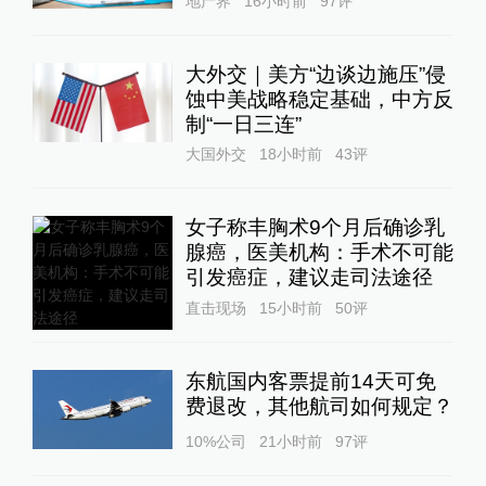
地产界
16小时前
97
评
大外交｜美方“边谈边施压”侵
蚀中美战略稳定基础，中方反
制“一日三连”
大国外交
18小时前
43
评
女子称丰胸术9个月后确诊乳
腺癌，医美机构：手术不可能
引发癌症，建议走司法途径
直击现场
15小时前
50
评
东航国内客票提前14天可免
费退改，其他航司如何规定？
10%公司
21小时前
97
评