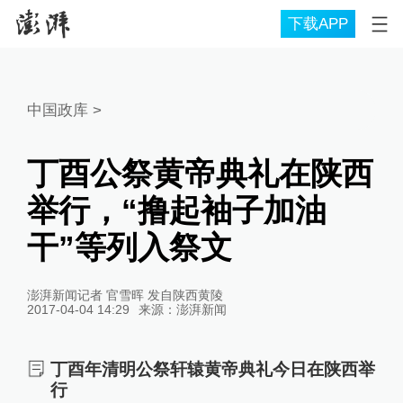
下载APP
中国政库
>
丁酉公祭黄帝典礼在陕西
举行，“撸起袖子加油
干”等列入祭文
澎湃新闻记者 官雪晖 发自陕西黄陵
2017-04-04 14:29
来源：
澎湃新闻
丁酉年清明公祭轩辕黄帝典礼今日在陕西举
行