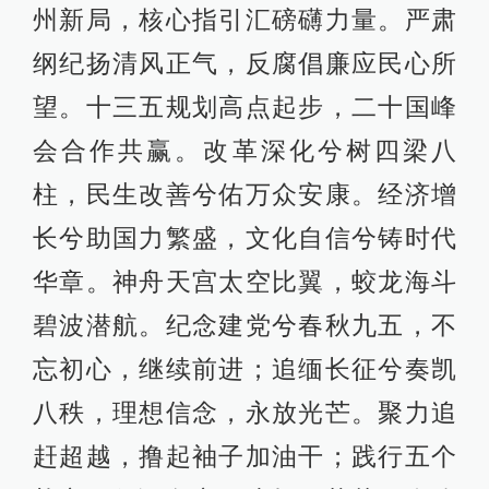
州新局，核心指引汇磅礴力量。严肃
纲纪扬清风正气，反腐倡廉应民心所
望。十三五规划高点起步，二十国峰
会合作共赢。改革深化兮树四梁八
柱，民生改善兮佑万众安康。经济增
长兮助国力繁盛，文化自信兮铸时代
华章。神舟天宫太空比翼，蛟龙海斗
碧波潜航。纪念建党兮春秋九五，不
忘初心，继续前进；追缅长征兮奏凯
八秩，理想信念，永放光芒。聚力追
赶超越，撸起袖子加油干；践行五个