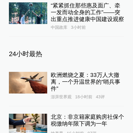
“紧紧抓住那些惠及面广、牵
一发而动全身的工作”——突
出重点推进健康中国建设观察
中国政库
3小时前
24小时最热
欧洲燃烧之夏：33万人大撤
离，一个升温世界的“哨兵事
件”
澎湃世界观
18小时前
43
评
北京：非京籍家庭购房社保个
税缴纳年限下调为一年