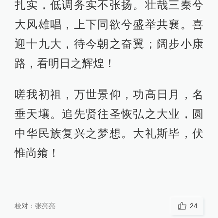
扎实，低调务实不张扬。壮哉三秦兮
大风雄唱，上下同欲兮盛举共襄。喜
迎十九大，待今朝之奋翼；阔步小康
路，看明日之辉煌！
嗟我初祖，万世景仰，功高日月，名
垂天壤。追先贤往圣恢弘之大业，圆
中华民族复兴之梦想。大礼斯毕，伏
惟尚飨！
校对：
张亮亮
24