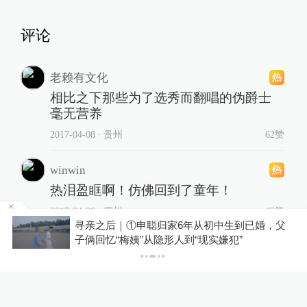
评论
老赖有文化
相比之下那些为了选秀而翻唱的伪爵士
毫无营养
2017-04-08
∙ 贵州
62赞
winwin
热泪盈眶啊！仿佛回到了童年！
2017-04-08
∙ 四川
45赞
申聪归家6年从初中生到已婚，父
释新闻｜巴西“降级
”从隐形人到“现实嫌犯”
美国家为何渐行渐
1678269190
一个感受，怪不得上古汉语研究者要借
鉴状语……
2017-04-08
∙ 上海
40赞