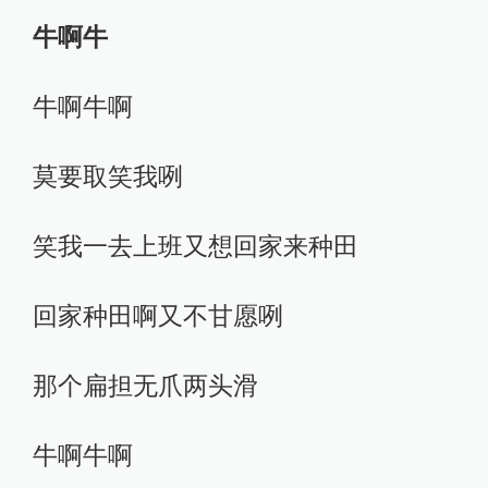
牛啊牛
牛啊牛啊
莫要取笑我咧
笑我一去上班又想回家来种田
回家种田啊又不甘愿咧
那个扁担无爪两头滑
牛啊牛啊