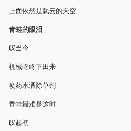
上面依然是飘云的天空
青蛙的眼泪
叹当今
机械咚咚下田来
喷药水洒除草剂
青蛙最难是这时
叹起初