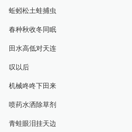
蚯蚓松土蛙捕虫
春种秋收冬同眠
田水高低对天连
叹以后
机械咚咚下田来
喷药水洒除草剂
青蛙眼泪挂天边