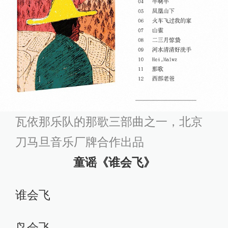
瓦依那乐队的那歌三部曲之一，北京
刀马旦音乐厂牌合作出品
童谣《谁会飞》
谁会飞
鸟会飞