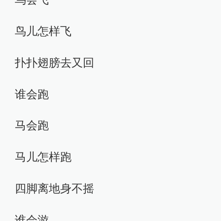
鸟儿怎样飞
扑扑翅膀去又回
谁会跑
马会跑
马儿怎样跑
四脚离地身不摇
谁会游