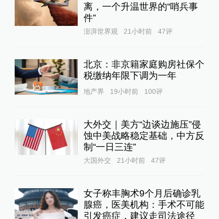
离，一个升温世界的“哨兵事
件”
澎湃世界观
21小时前
47
评
北京：非京籍家庭购房社保个
税缴纳年限下调为一年
地产界
19小时前
100
评
大外交｜美方“边谈边施压”侵
蚀中美战略稳定基础，中方反
制“一日三连”
大国外交
21小时前
47
评
女子称丰胸术9个月后确诊乳
腺癌，医美机构：手术不可能
引发癌症，建议走司法途径