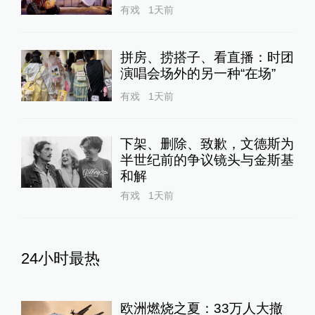
有戏
1天前
拼房、捞搭子、看直播：时团
演唱会场外的另一种“在场”
有戏
1天前
下架、删除、致歉，文德斯为
半世纪前的争议镜头与金斯基
和解
有戏
1天前
24小时最热
欧洲燃烧之夏：33万人大撤