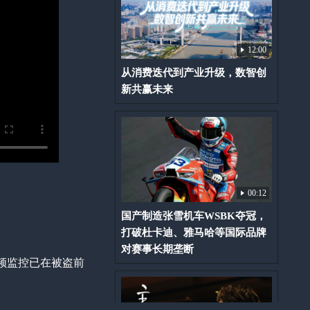
12:00
从消费迭代到产业升级，数智创
新共赢未来
00:12
国产制造张雪机车WSBK夺冠，
打破杜卡迪、雅马哈等国际品牌
对赛事长期垄断
频监控已在被盗前