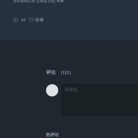
澎湃新闻记者 伍智超 刘恋 张琳
44
收藏
评论
（
122
）
热评论