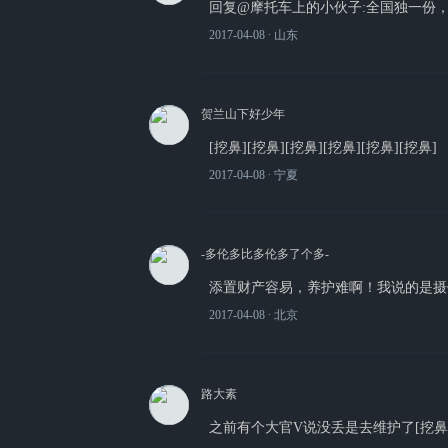
回复@摩托车上的小伙子:全国独一份
2017-04-08
∙ 山东
贺兰山下好少年
[挖鼻][挖鼻][挖鼻][挖鼻][挖鼻][挖鼻]
2017-04-08
∙ 宁夏
-多伦多比多伦多了个多-
添置财产容易，养护难啊！我说的是摄
2017-04-08
∙ 北京
路大素
之前有个大官V说没丢是去维护了[挖鼻][