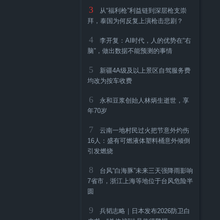
3
从“福利枪”利益链到深层枪支崇
拜，泰国为何反复上演枪击悲剧？
4
李开复：AI时代，人的优势在“右
脑”，做出数据不能预测的事情
5
新疆4A级及以上景区自驾服务费
均改为按车收费
6
永和豆浆创始人林炳生逝世，享
年70岁
7
云南一地村民过火把节意外灼伤
16人：盛有可燃液体塑料桶意外倾倒
引发燃烧
8
台风“白海豚”未来三天强降雨影响
7省市，浙江上海等地位于台风危险半
圆
9
兵韬志略｜日本发布2026防卫白