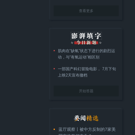
查看更多
肌肉在“缺氧”状态下进行的剧烈运
动，与“有氧运动”相区别
一部国产科幻冒险电影， 7月下旬
上映2天宣布撤档
开始答题
蓝厅观察丨被中方反制的7家美