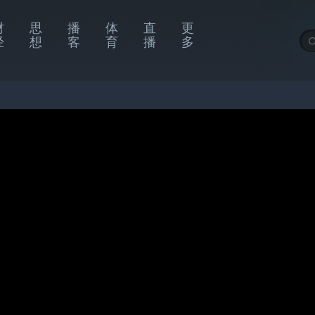
财
思
播
体
直
更
经
想
客
育
播
多