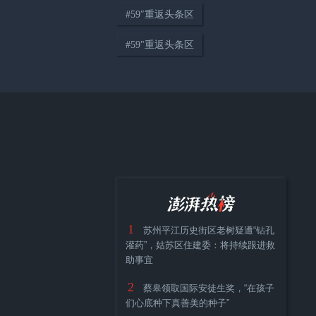
#
59″重返头条区
04:14
#
59"重返头条区
只要在路上，世界便是你的“主
场”
38:12
《顾视》城市人物专访第四期：
1
高校加持下大零号湾的协同发展
苏州平江历史街区老树疑遭“钻孔
灌药”，姑苏区住建委：将持续跟进救
与城市展望
助事宜
2
蔡皋领取国际安徒生奖，“在孩子
们心底种下真善美的种子”