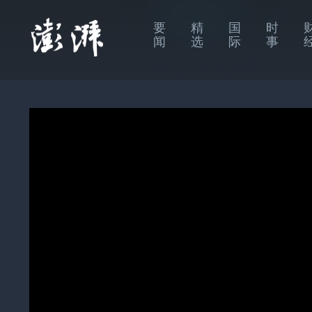
要
精
国
时
闻
选
际
事