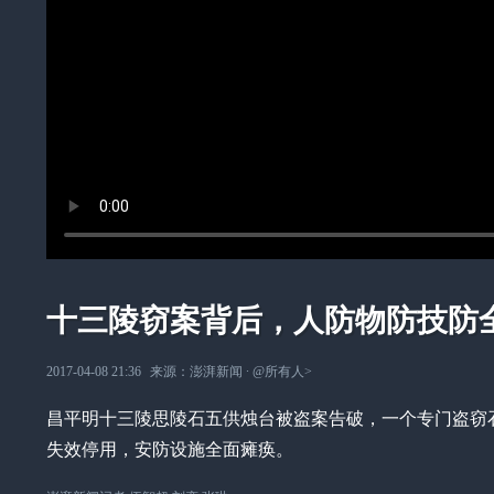
十三陵窃案背后，人防物防技防
2017-04-08 21:36
来源：
澎湃新闻
∙
@所有人
>
昌平明十三陵思陵石五供烛台被盗案告破，一个专门盗窃
失效停用，安防设施全面瘫痪。