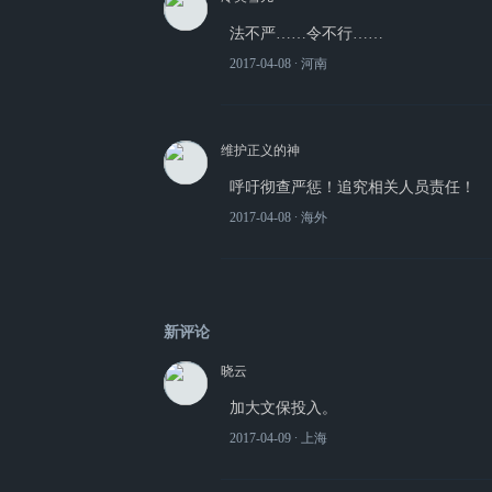
法不严……令不行……
2017-04-08
∙ 河南
维护正义的神
呼吁彻查严惩！追究相关人员责任！
2017-04-08
∙ 海外
新评论
晓云
加大文保投入。
2017-04-09
∙ 上海