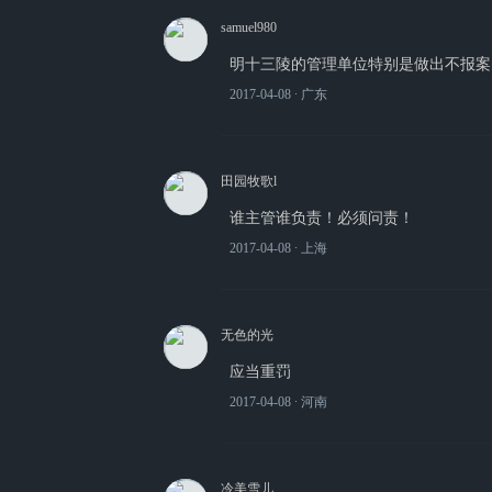
samuel980
明十三陵的管理单位特别是做出不报案
2017-04-08
∙ 广东
田园牧歌l
谁主管谁负责！必须问责！
2017-04-08
∙ 上海
无色的光
应当重罚
2017-04-08
∙ 河南
冷美雪儿