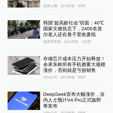
澎湃人物
23小时前
69
评
韩国“超高龄社会”切面：40℃
国家灾难状态下，2400名首
尔老人还在巷子里收废纸
澎湃世界观
23小时前
210
评
存储芯片成本压力开始释放！
余承东称所有手机都要大规模
涨价，否则就是亏损销售
10%公司
19小时前
56
评
DeepSeek宣布大幅涨价，业
内人士预计V4 Pro正式版即
将发布
10%公司
20小时前
69
评