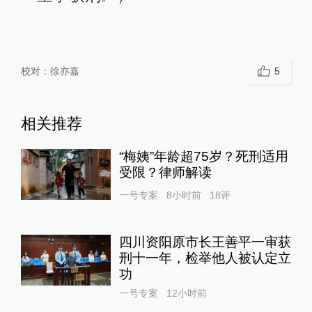
校对：
徐亦嘉
5
相关推荐
“梅姨”年龄超75岁？死刑适用
受限？律师解读
一号专案
8小时前
18
评
四川资阳原市长王善平一审获
刑十一年，检举他人被认定立
功
一号专案
12小时前