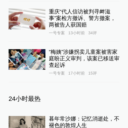
重庆“代人信访被判寻衅滋
事”案检方撤诉、警方撤案，
两被告人获国赔
一号专案
13小时前
34
评
“梅姨”涉嫌拐卖儿童案被害家
庭盼正义审判，该案已移送审
查起诉
一号专案
17小时前
15
评
24小时最热
暮年常沙娜：记忆消逝处，不
褪色的敦煌人生