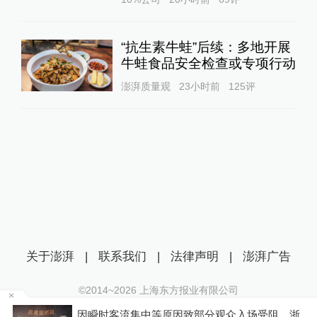
“抗生素牛蛙”后续：多地开展
牛蛙食品安全检查或专项行动
澎湃质量观
23小时前
125
评
关于澎湃
|
联系我们
|
法律声明
|
澎湃广告
©2014~
2026
上海东方报业有限公司
沪ICP证：沪B2-20170116 | 沪ICP备14003370号
因瞬时客流集中等原因致部分观众入场受阻，浙