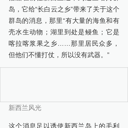
许多尸体煮来吃，并把其余所有的人
变为奴隶，在其后的几年中又把其中
大多数人随心所欲地杀死。一个莫里
奥里的幸存者回忆说，“（毛利人）开
始杀我们，就像宰羊一样……（我
们）都吓坏了，逃到灌木丛中，躲进
地洞里，逃到任何可以躲避我们敌人
的地方。但这都没有用；我们被发现
了并被杀死——男人、女人和小孩，
一古脑儿地被杀死。”
这个伊甸园就此毁灭。实际上，征服