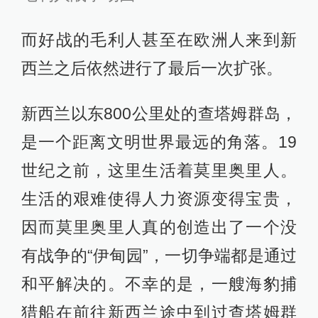
这个消息足以诱使新西兰岛上的毛利
人乘船前往查塔姆群岛。1835年11月
19日，500个毛利人带着枪支、棍棒和
斧头，乘坐一艘船来到了。接着在12
月5日，又有一艘船运来了400个毛利
人。一群群毛利人走过莫里奥里人的
一个个定居点，宣布说莫里奥里人现
在是他们的奴隶，并杀死那些表示反
对的人。在以后的几天中，他们杀死
了数以百计的莫里奥里人，把他们的