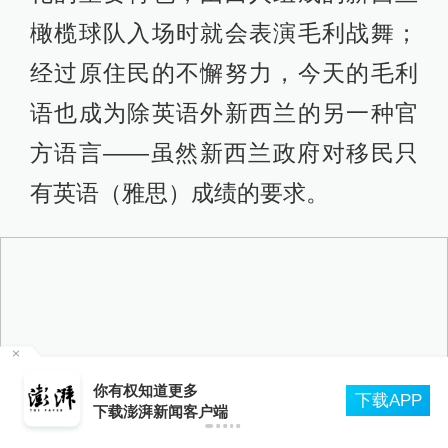
史、民族与文化》，复旦大学出版
社，2009年
（美）戴蒙德（Diamond,J.）著，谢
延光译，《枪炮、病菌与钢铁》，上
海译文出版社，2000年
校对：
栾梦
50
内地居民买香港保险收
下载APP
应：并非新政，更不是
无需过度解读