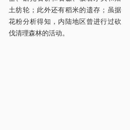
土纺轮；此外还有稻米的遗存；虽据
花粉分析得知，内陆地区曾进行过砍
伐清理森林的活动。
台湾绳文陶器的制作
5000-4500年前，与这些类型有明显联
系的考古器物扩散到菲律宾、苏拉威
西和北婆罗洲，并（与猪一道）远达
东南面的帝汶岛沿岸和适宜的内陆地
区。对爪哇西部和苏门答腊高原地区
的花粉史的研究表明，至少在3000年