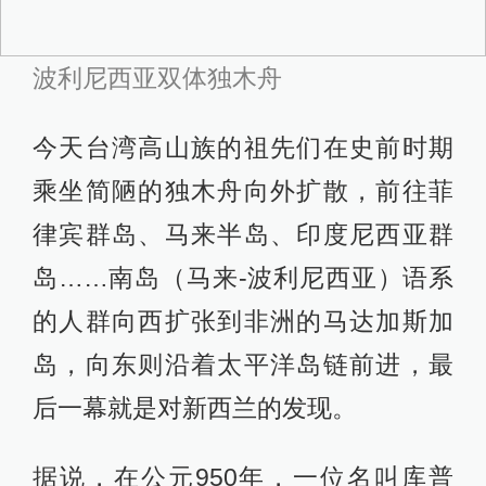
居的这块土地与记忆中的其他波利尼
西亚岛屿大不相同，堪称为一
块“大”陆，他们从不同的登陆点深入内
陆，形成了后来的不同部族。一些毛
利老人至今仍记得其祖先东迁时所乘
船只的名称及各船首领、祭司和舵手
的名字，其族谱世系可追溯20多代。
但是“毛利”这个词并不是此时出现的。
由于新西兰南、北岛几乎与外界隔
绝，早期的波利尼西亚移民并未刻意
找个词来给自己命名，而当时在他们
的语言中，“毛利”一词意即“普通”。在