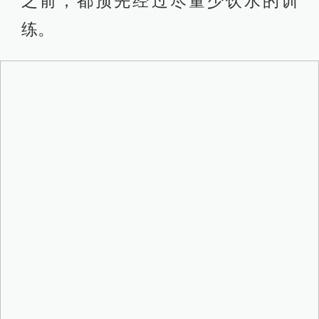
据说，在公元950年，一位名叫库普
（Kupe）的青年航海家从萨摩亚（位
于太平洋南部的波利尼西亚群岛中
心）驾独木舟远航数千里，发现了新
西兰。当他靠近这个海岛时，首先映
入眼帘的是蓝天上的朵朵白云，而岛
上渺无人烟，库普便将该岛称为“长白
云之乡（Aotearoa）”。很快，大批波
利尼西亚人用独木舟组成了船队，来
到了新西兰。他们很快发现，他们移