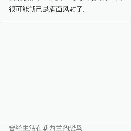
各种武器以及武士这一神圣的职责所
必需的资质。在欧洲人到来之前，毛
利人最常用的武器是以天然材料，比
如石、木、骨，制成的棍棒类武器。
可以想见，在拥挤着数百个毛利部落
的（新西兰）北岛，毗邻的氏族或者
部落之间的纠纷和争斗会是多么频繁
而不可避免。