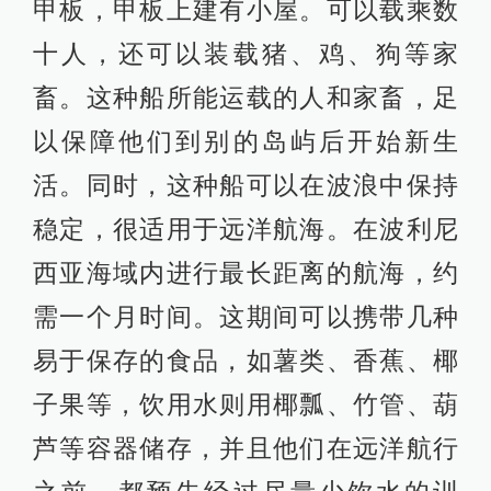
波利尼西亚双体独木舟
今天台湾高山族的祖先们在史前时期
乘坐简陋的独木舟向外扩散，前往菲
律宾群岛、马来半岛、印度尼西亚群
岛……南岛（马来-波利尼西亚）语系
的人群向西扩张到非洲的马达加斯加
岛，向东则沿着太平洋岛链前进，最
后一幕就是对新西兰的发现。