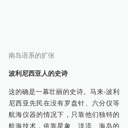
独木舟并列起来，中间架上木板作为
甲板，甲板上建有小屋。可以载乘数
十人，还可以装载猪、鸡、狗等家
畜。这种船所能运载的人和家畜，足
以保障他们到别的岛屿后开始新生
活。同时，这种船可以在波浪中保持
稳定，很适用于远洋航海。在波利尼
西亚海域内进行最长距离的航海，约
需一个月时间。这期间可以携带几种
易于保存的食品，如薯类、香蕉、椰
子果等，饮用水则用椰瓢、竹管、葫