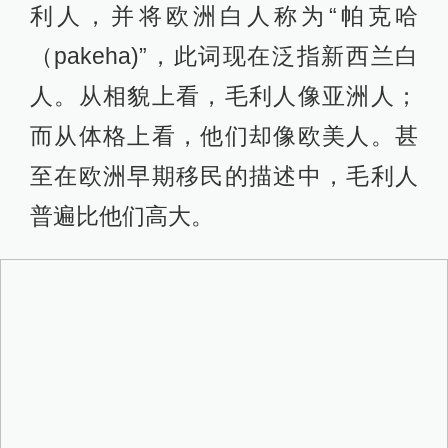
形巨大，腿如牛腿般粗大，即使是个
头相对较小的灌木恐鸟，也有火鸡那
么大，因而极易捕捉，能提供大量的
鲜肉。早期的移民也多在恐鸟经常出
没的地方生活，并以恐鸟为主要食物
来源，直到大规模的捕杀使得恐鸟灭
绝为止（并导致世界上最大的一种猛
禽哈斯特鹰因失去主要食物而灭
绝）；再花了仅仅几百年时间分化成
一系列形形色色的社会，从沿海狩猎
采集社会到进行新型粮食贮藏的农民