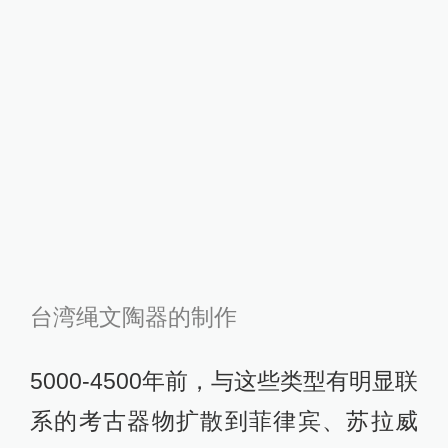
前或更早，这些地区为从事农业已进
行了相当规模的森林砍伐活动。因
此，经过大约1000年时间，到距今
4000年前，农业殖民已从台湾扩展到
美拉尼西亚西界。最后，大概也是最
令人惊讶的是，在距今2500-1000年
间，农业殖民者们完成了对萨摩亚以
外的波利尼西亚广襄地域的征服。换
句话说，操南岛语的农业殖民者们，
在约1500年的时间内，从农业中心地
带穿越约1万公里的海域和海岸线，经