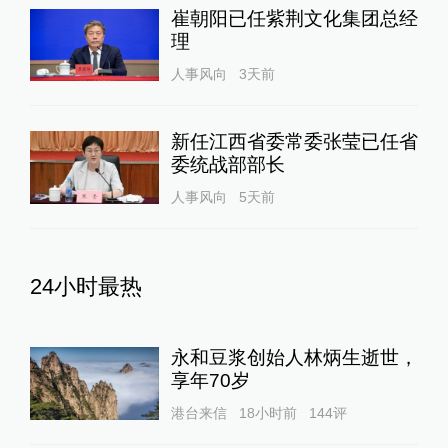
崔朝阳已任紫荆文化集团总经
理
人事风向
3天前
新任江西省委常委张莹已任省
委统战部部长
人事风向
5天前
24小时最热
永和豆浆创始人林炳生逝世，
享年70岁
港台来信
18小时前
144
评