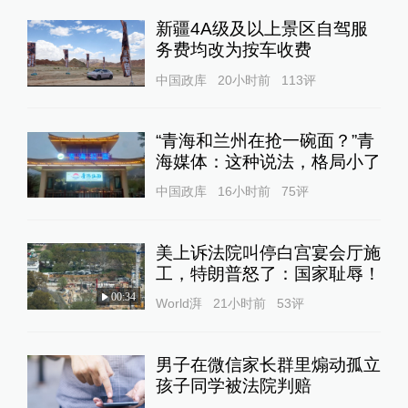
新疆4A级及以上景区自驾服
务费均改为按车收费
中国政库
20小时前
113
评
“青海和兰州在抢一碗面？”青
海媒体：这种说法，格局小了
中国政库
16小时前
75
评
美上诉法院叫停白宫宴会厅施
工，特朗普怒了：国家耻辱！
00:34
World湃
21小时前
53
评
男子在微信家长群里煽动孤立
孩子同学被法院判赔