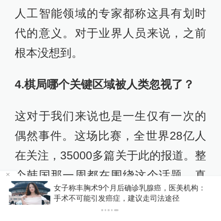
人工智能领域的专家都称这具有划时
代的意义。对于业界人员来说，之前
根本没想到。
4.
棋局哪个关键区域被
人类
忽视了
？
这对于我们来说也是一生仅有一次的
偶然事件。这场比赛，全世界28亿人
在关注，35000多篇关于此的报道。整
个韩国那一周都在围绕这个话题。真
金舰
女子称丰胸术9个月后确诊乳腺癌，医美机构：
是一件非常美妙的事情。对于我们而
手术不可能引发癌症，建议走司法途径
言，重要的不是阿尔法狗赢了这个比